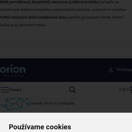
Malé porcelánové, keramické, nerezové aj sklenené misky
sa hodia na
servírovanie šalátov, kompótov, najrôznejších pochutín, sušienok či orieškov.
Veľké nerezové alebo smaltované misy
pomôžu pri miesení cesta, čistení
zeleniny aj nakladaní mäsa.
Získajte rady, recepty a tipy na zľavy skôr ako
Prihlás
ktokoľvek iný
Prihláste sa k odberu nášho newslettera.
Ponuka
0,00 €
Vždy tu nájdete zaujímavé akcie, zľavy, nové produkty a
recepty, ktoré si zamilujete.
Používame cookies
Váš e-mail