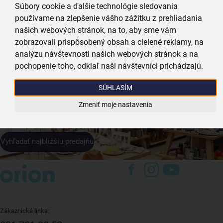
Súbory cookie a ďalšie technológie sledovania
používame na zlepšenie vášho zážitku z prehliadania
našich webových stránok, na to, aby sme vám
zobrazovali prispôsobený obsah a cielené reklamy, na
Prihlásiť sa k odberu
analýzu návštevnosti našich webových stránok a na
pochopenie toho, odkiaľ naši návštevníci prichádzajú.
Predajne a výdajné
miesta
- sme vždy
SÚHLASÍM
kúsok od vás
Zmeniť moje nastavenia
Vyhľadať najbližšiu predajňu
Zákaznická linka: