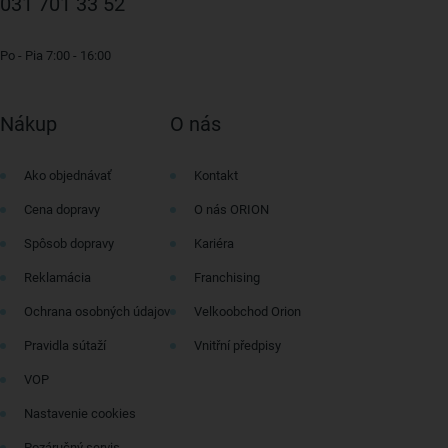
031 701 33 52
Po - Pia 7:00 - 16:00
Nákup
O nás
Ako objednávať
Kontakt
Cena dopravy
O nás ORION
Spôsob dopravy
Kariéra
Reklamácia
Franchising
Ochrana osobných údajov
Velkoobchod Orion
Pravidla sútaží
Vnitřní předpisy
VOP
Nastavenie cookies
Pozáručný servis