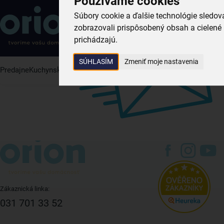
Používame cookies
Súbory cookie a ďalšie technológie sledo
031 701 33 52
zobrazovali prispôsobený obsah a cielené 
prichádzajú.
SÚHLASÍM
Zmeniť moje nastavenia
Predajne
Kuchynské potreby
Domáce potreby
Stolovanie
Nechaj
Zákaznická linka:
031 701 33 52