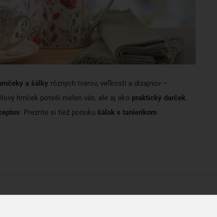
hrnčeky a šálky
rôznych tvarov, veľkostí a dizajnov –
lový hrnček poteší nielen vás, ale aj ako
praktický darček
.
ceptov
. Prezrite si tiež ponuku
šálok s tanierikom