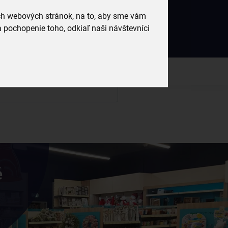
avy skôr ako ktokoľvek iný
ich webových stránok, na to, aby sme vám
Český e-shop
Prihlásený
 pochopenie toho, odkiaľ naši návštevníci
rodukty a recepty, ktoré si zamilujete.
0
0,00 €
é