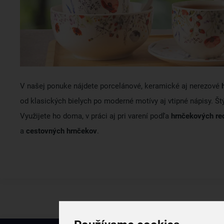
V našej ponuke nájdete porcelánové, keramické aj nerezové
od klasických bielych po moderné motívy aj vtipné nápisy. Štý
Využijete ho doma, v práci aj pri varení podľa
hrnčekových re
a
cestovných hrnčekov
.