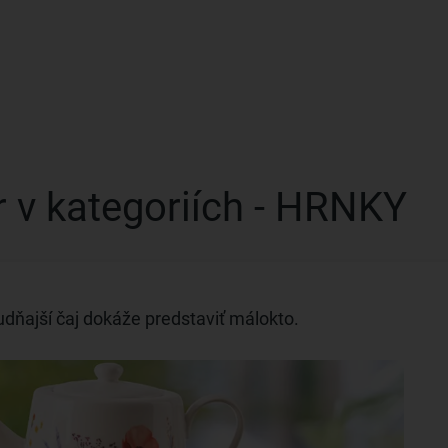
 v kategoriích - HRNKY
dňajší čaj dokáže predstaviť málokto.