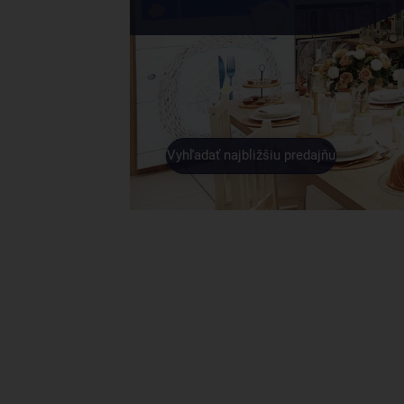
Vyhľadať najbližšiu predajňu