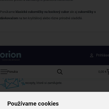
Ponúkame
klasické cukorničky na kockový cukor
ale aj
cukorničky s
dávkovačom
na ten kryštálový alebo rôzne prírodné sladidlá.
Získajte rady, recepty a tipy na zľavy skôr ako
Prihlás
ktokoľvek iný
Prihláste sa k odberu nášho newslettera.
Ponuka
0,00 €
Vždy tu nájdete zaujímavé akcie, zľavy, nové produkty a
recepty, ktoré si zamilujete.
Používame cookies
Váš e-mail