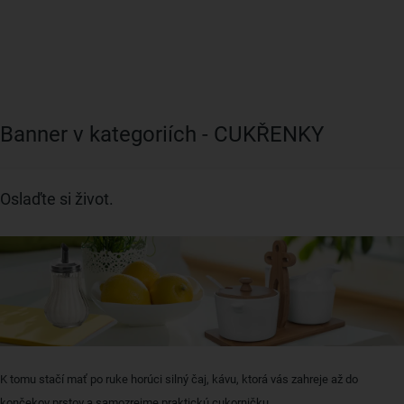
Banner v kategoriích - CUKŘENKY
Oslaďte si život.
K tomu stačí mať po ruke horúci silný čaj, kávu, ktorá vás zahreje až do
končekov prstov a samozrejme praktickú cukorničku.