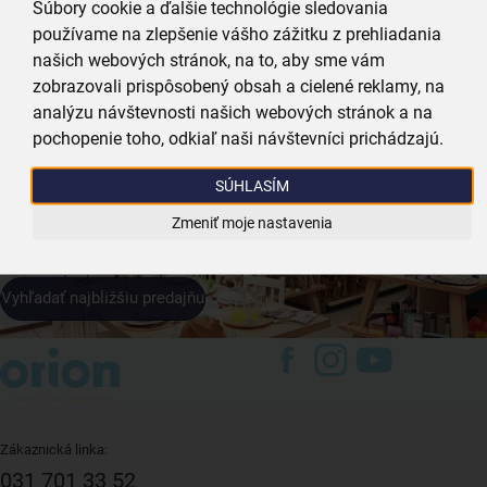
Súbory cookie a ďalšie technológie sledovania
používame na zlepšenie vášho zážitku z prehliadania
našich webových stránok, na to, aby sme vám
zobrazovali prispôsobený obsah a cielené reklamy, na
Prihlásiť sa k odberu
analýzu návštevnosti našich webových stránok a na
pochopenie toho, odkiaľ naši návštevníci prichádzajú.
Predajne a výdajné
miesta
- sme vždy
SÚHLASÍM
kúsok od vás
Zmeniť moje nastavenia
Vyhľadať najbližšiu predajňu
Zákaznická linka:
031 701 33 52