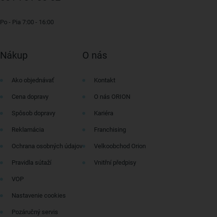
Po - Pia 7:00 - 16:00
Nákup
O nás
Ako objednávať
Kontakt
Cena dopravy
O nás ORION
Spôsob dopravy
Kariéra
Reklamácia
Franchising
Ochrana osobných údajov
Velkoobchod Orion
Pravidla sútaží
Vnitřní předpisy
VOP
Nastavenie cookies
Pozáručný servis