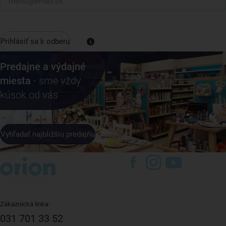
Prihlásiť sa k odberu
Predajne a výdajné
miesta
- sme vždy
kúsok od vás
Vyhľadať najbližšiu predajňu
Zákaznická linka:
031 701 33 52