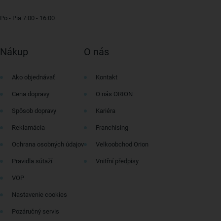
Po - Pia 7:00 - 16:00
Nákup
O nás
Ako objednávať
Kontakt
Cena dopravy
O nás ORION
Spôsob dopravy
Kariéra
Reklamácia
Franchising
Ochrana osobných údajov
Velkoobchod Orion
Pravidla sútaží
Vnitřní předpisy
VOP
Nastavenie cookies
Pozáručný servis