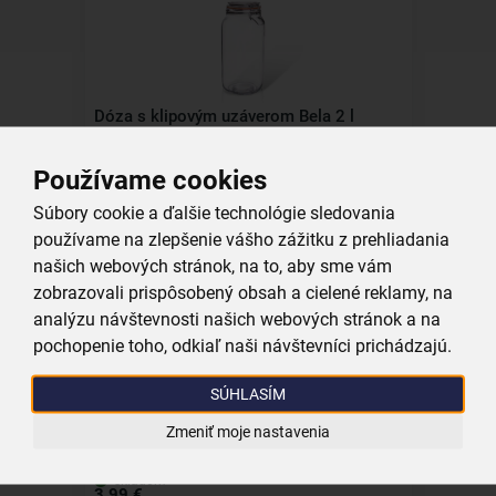
Dóza s klipovým uzáverom Bela 2 l
Používame cookies
skladom
5,99 €
Súbory cookie a ďalšie technológie sledovania
Vložiť do košíka
používame na zlepšenie vášho zážitku z prehliadania
našich webových stránok, na to, aby sme vám
zobrazovali prispôsobený obsah a cielené reklamy, na
analýzu návštevnosti našich webových stránok a na
pochopenie toho, odkiaľ naši návštevníci prichádzajú.
SÚHLASÍM
Fľaša s klip uzáverom 1 l
Zmeniť moje nastavenia
skladom
3,99 €