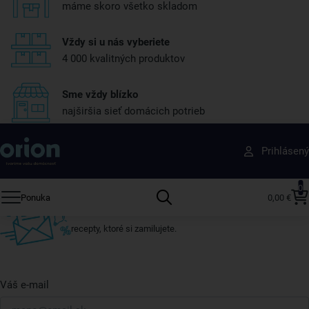
máme skoro všetko skladom
Vždy si u nás vyberiete
4 000 kvalitných produktov
Sme vždy blízko
najširšia sieť domácich potrieb
Získajte rady, recepty a tipy na zľavy skôr ako
Prihlásený
ktokoľvek iný
Prihláste sa k odberu nášho newslettera.
0
Ponuka
0,00 €
Vždy tu nájdete zaujímavé akcie, zľavy, nové produkty a
recepty, ktoré si zamilujete.
Váš e-mail