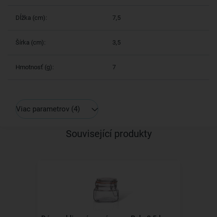
Dĺžka (cm):
7,5
Šírka (cm):
3,5
Hmotnosť (g):
7
Viac parametrov
(4)
Související produkty