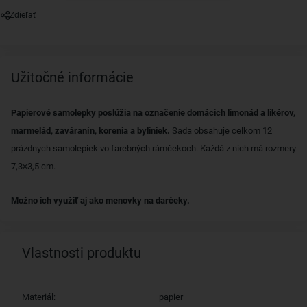
Zdieľať
Užitočné informácie
Papierové samolepky poslúžia na označenie domácich limonád a likérov,
marmelád, zaváranín, korenia a byliniek.
Sada obsahuje celkom 12
prázdnych samolepiek vo farebných rámčekoch. Každá z nich má rozmery
7,3×3,5 cm.
Možno ich využiť aj ako menovky na darčeky.
Vlastnosti produktu
Materiál:
papier