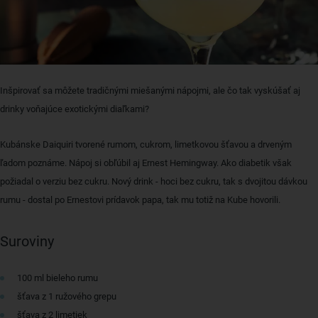
Inšpirovať sa môžete tradičnými miešanými nápojmi, ale čo tak vyskúšať aj
drinky voňajúce exotickými diaľkami?
Kubánske Daiquiri tvorené rumom, cukrom, limetkovou šťavou a drveným
ľadom poznáme. Nápoj si obľúbil aj Ernest Hemingway. Ako diabetik však
požiadal o verziu bez cukru. Nový drink - hoci bez cukru, tak s dvojitou dávkou
rumu - dostal po Ernestovi prídavok papa, tak mu totiž na Kube hovorili.
Suroviny
100 ml bieleho rumu
šťava z 1 ružového grepu
šťava z 2 limetiek