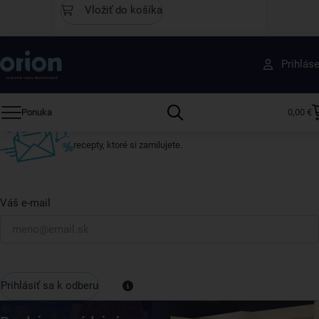
Vložiť do košíka
Získajte rady, recepty a tipy na zľavy skôr ako
Prihlás
ktokoľvek iný
Prihláste sa k odberu nášho newslettera.
Ponuka
0,00 €
Vždy tu nájdete zaujímavé akcie, zľavy, nové produkty a
recepty, ktoré si zamilujete.
Váš e-mail
Prihlásiť sa k odberu