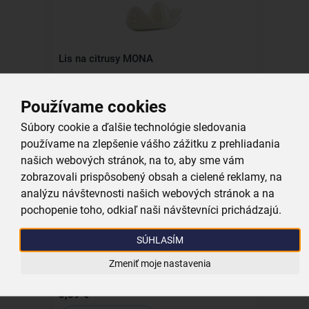
Lis na citrusy MONA
skladom
Používame cookies
5,99 €
Súbory cookie a ďalšie technológie sledovania
Vložiť do košíka
používame na zlepšenie vášho zážitku z prehliadania
našich webových stránok, na to, aby sme vám
zobrazovali prispôsobený obsah a cielené reklamy, na
analýzu návštevnosti našich webových stránok a na
pochopenie toho, odkiaľ naši návštevníci prichádzajú.
SÚHLASÍM
Lis na citrusy
Zmeniť moje nastavenia
skladom
3,59 €