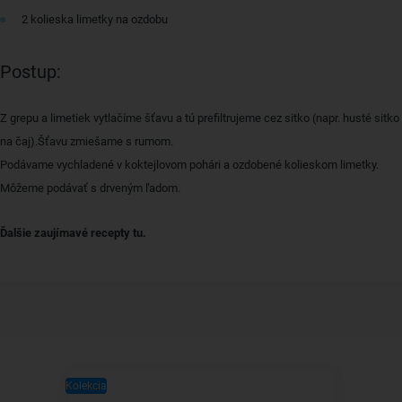
2 kolieska limetky na ozdobu
Postup:
Z grepu a limetiek vytlačíme šťavu a tú prefiltrujeme cez sitko (napr. husté sitko
na čaj).Šťavu zmiešame s rumom.
Podávame vychladené v koktejlovom pohári a ozdobené kolieskom limetky.
Môžeme podávať s drveným ľadom.
Ďalšie zaujímavé recepty tu.
Kolekcia