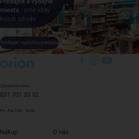
Predajne a výdajné
miesta
- sme vždy
kúsok od vás
Vyhľadať najbližšiu predajňu
Zákaznická linka:
031 701 33 52
Po - Pia 7:00 - 16:00
Nákup
O nás