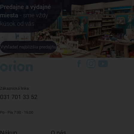
Predajne a výdajné
miesta
- sme vždy
kúsok od vás
Vyhľadať najbližšiu predajňu
Zákaznická linka:
031 701 33 52
Po - Pia 7:00 - 16:00
Nákup
O nás