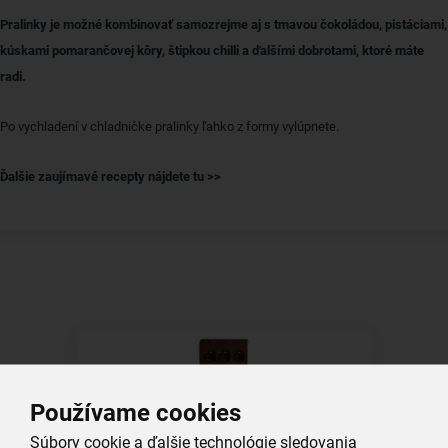
Pralinky je možné kombinovať samozrejme aj s tmavou čokoládou, pistáciami,
kúskami pomarančovej kôry, štipkou chilli a ďalšími dobrotami, ktoré máte
radi.
Po vychladení v chladničke pralinky ľahko z formy vylúpnete.
Ďalšie zaujímavé recepty nájdete tu >>
Používame cookies
Súbory cookie a ďalšie technológie sledovania