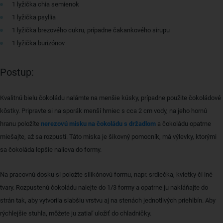
1 lyžička chia semienok
1 lyžička psyllia
1 lyžička brezového cukru, prípadne čakankového sirupu
1 lyžička burizónov
Postup:
Kvalitnú bielu čokoládu nalámte na menšie kúsky, prípadne použite čokoládové
kôstky. Pripravte si na sporák menší hrniec s cca 2 cm vody, na jeho hornú
hranu položíte
nerezovú misku na čokoládu s držadlom
a čokoládu opatrne
miešajte, až sa rozpustí. Táto miska je šikovný pomocník, má výlevky, ktorými
sa čokoláda lepšie nalieva do formy.
Na pracovnú dosku si položte silikónovú formu, napr. srdiečka, kvietky či iné
tvary. Rozpustenú čokoládu nalejte do 1/3 formy a opatrne ju nakláňajte do
strán tak, aby vytvorila slabšiu vrstvu aj na stenách jednotlivých priehlbín. Aby
rýchlejšie stuhla, môžete ju zatiaľ uložiť do chladničky.