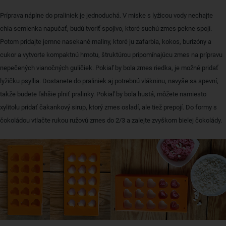
Príprava náplne do praliniek je jednoduchá. V miske s lyžicou vody nechajte
chia semienka napučať, budú tvoriť spojivo, ktoré suchú zmes pekne spojí.
Potom pridajte jemne nasekané maliny, ktoré ju zafarbia, kokos, burizóny a
cukor a vytvorte kompaktnú hmotu, štruktúrou pripomínajúcu zmes na prípravu
nepečených vianočných guličiek. Pokiaľ by bola zmes riedka, je možné pridať
lyžičku psyllia. Dostanete do praliniek aj potrebnú vlákninu, navyše sa spevní,
takže budete ľahšie plniť pralinky. Pokiaľ by bola hustá, môžete namiesto
xylitolu pridať čakankový sirup, ktorý zmes osladí, ale tiež prepojí. Do formy s
čokoládou vtlačte rukou ružovú zmes do 2/3 a zalejte zvyškom bielej čokolády.