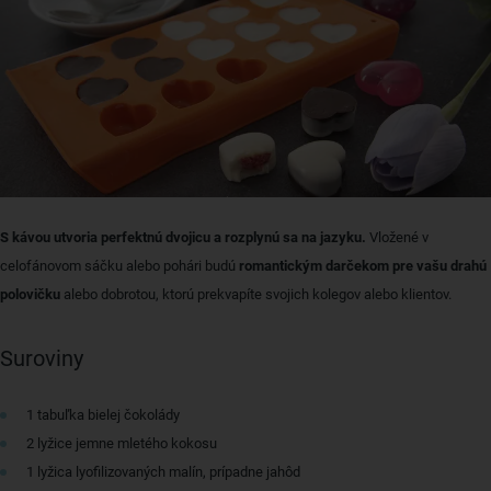
S kávou utvoria perfektnú dvojicu a rozplynú sa na jazyku.
Vložené v
celofánovom sáčku alebo pohári budú
romantickým darčekom pre vašu drahú
polovičku
alebo dobrotou, ktorú prekvapíte svojich kolegov alebo klientov.
Suroviny
1 tabuľka bielej čokolády
2 lyžice jemne mletého kokosu
1 lyžica lyofilizovaných malín, prípadne jahôd