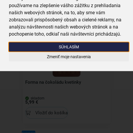
Forma na čokoládu srdce
používame na zlepšenie vášho zážitku z prehliadania
našich webových stránok, na to, aby sme vám
skladom
zobrazovali prispôsobený obsah a cielené reklamy, na
5,99 €
analýzu návštevnosti našich webových stránok a na
Vložiť do košíka
pochopenie toho, odkiaľ naši návštevníci prichádzajú.
SÚHLASÍM
Zmeniť moje nastavenia
Forma na čokoládu kvetinky
skladom
5,99 €
Vložiť do košíka