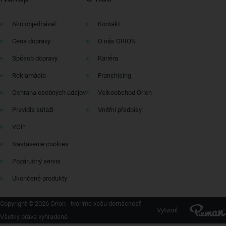
Ako objednávať
Kontakt
Cena dopravy
O nás ORION
Spôsob dopravy
Kariéra
Reklamácia
Franchising
Ochrana osobných údajov
Velkoobchod Orion
Pravidla sútaží
Vnitřní předpisy
VOP
Nastavenie cookies
Pozáručný servis
Ukončené produkty
Copyright © 2026 Orion - tvoríme vašu domácnosť
Vytvoril
Všetky práva vyhradené