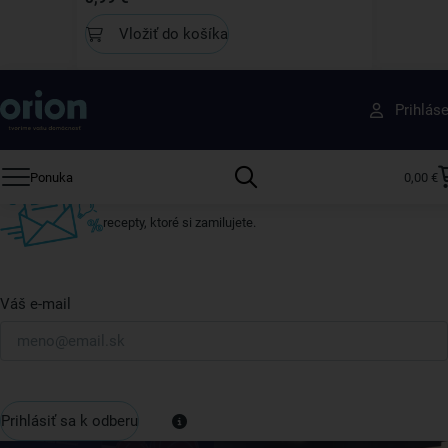
Vložiť do košíka
Získajte rady, recepty a tipy na zľavy skôr ako
Prihlás
ktokoľvek iný
Prihláste sa k odberu nášho newslettera.
Ponuka
0,00 €
Vždy tu nájdete zaujímavé akcie, zľavy, nové produkty a
recepty, ktoré si zamilujete.
Váš e-mail
Prihlásiť sa k odberu