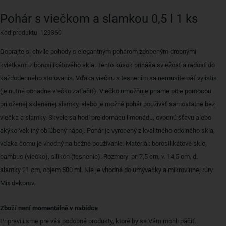
Pohár s viečkom a slamkou 0,5 l 1 ks
Kód produktu 129360
Doprajte si chvíle pohody s elegantným pohárom zdobeným drobnými
kvietkami z borosilikátového skla. Tento kúsok prináša sviežosť a radosť do
každodenného stolovania. Vďaka viečku s tesnením sa nemusíte báť vyliatia
(je nutné poriadne viečko zatlačiť). Viečko umožňuje priame pitie pomocou
priloženej sklenenej slamky, alebo je možné pohár používať samostatne bez
viečka a slamky. Skvele sa hodí pre domácu limonádu, ovocnú šťavu alebo
akýkoľvek iný obľúbený nápoj. Pohár je vyrobený z kvalitného odolného skla,
vďaka čomu je vhodný na bežné používanie. Materiál: borosilikátové sklo,
bambus (viečko), silikón (tesnenie). Rozmery: pr. 7,5 cm, v. 14,5 cm, d.
slamky 21 cm, objem 500 ml. Nie je vhodná do umývačky a mikrovlnnej rúry.
Mix dekorov.
Zboží není momentálně v nabídce
Pripravili sme pre vás podobné produkty, ktoré by sa Vám mohli páčiť.