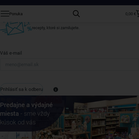
Prihláste sa k odberu nášho newslettera.
Ponuka
0,00 €
Vždy tu nájdete zaujímavé akcie, zľavy, nové produkty a
recepty, ktoré si zamilujete.
Váš e-mail
Prihlásiť sa k odberu
Predajne a výdajné
miesta
- sme vždy
kúsok od vás