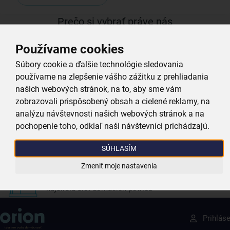
Prečo si vybrať práve nás
Používame cookies
Doprava zadarmo
Súbory cookie a ďalšie technológie sledovania
Pri nákupe nad 39,99 €
používame na zlepšenie vášho zážitku z prehliadania
našich webových stránok, na to, aby sme vám
Tovar bleskovo odosielame
zobrazovali prispôsobený obsah a cielené reklamy, na
máme skoro všetko skladom
analýzu návštevnosti našich webových stránok a na
pochopenie toho, odkiaľ naši návštevníci prichádzajú.
Vždy si u nás vyberiete
SÚHLASÍM
4 000 kvalitných produktov
Zmeniť moje nastavenia
Sme vždy blízko
najširšia sieť domácich potrieb
Získajte rady, recepty a tipy na zľavy skôr ako
Prihlás
ktokoľvek iný