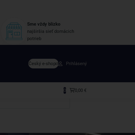
Sme vždy blízko
najširšia sieť domácich
potrieb
avy skôr ako ktokoľvek iný
Český e-shop
Prihlásený
rodukty a recepty, ktoré si zamilujete.
0
0,00 €