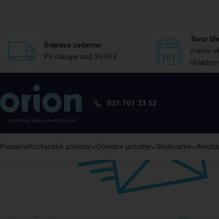
Tovar bl
Doprava zadarmo
máme sk
Pri nákupe nad 39,99 €
skladom
031 701 33 52
Predajne
Kuchynské potreby
Domáce potreby
Stolovanie
Nechaj