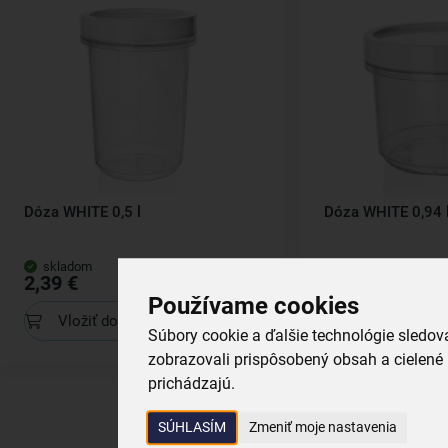
Dóza WHITE 0,5 l
Dóza WHITE 0,94 
skladom
skladom
2,39 €
2,79 €
Používame cookies
Vložiť do košíka
Vložiť do koš
Súbory cookie a ďalšie technológie sledo
zobrazovali prispôsobený obsah a cielené 
prichádzajú.
SÚHLASÍM
Zmeniť moje nastavenia