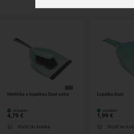
Metlička s lopatkou Dust extra
Lopatka Dust
skladom
skladom
4,79 €
1,99 €
Vložiť do košíka
Vložiť do koš