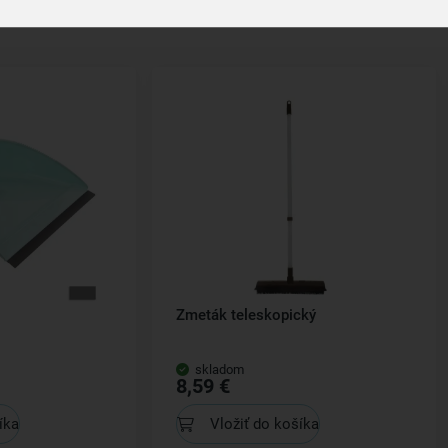
Související produkty
Zmeták teleskopický
skladom
8,59 €
íka
Vložiť do košíka