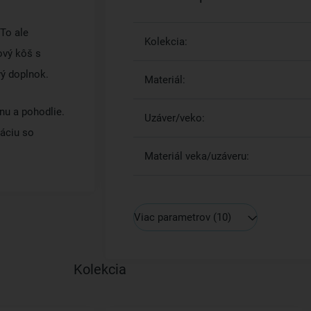
To ale
Kolekcia:
ový kôš s
vý doplnok.
Materiál:
enu a pohodlie.
Uzáver/veko:
áciu so
Materiál veka/uzáveru:
Viac parametrov
(10)
Kolekcia