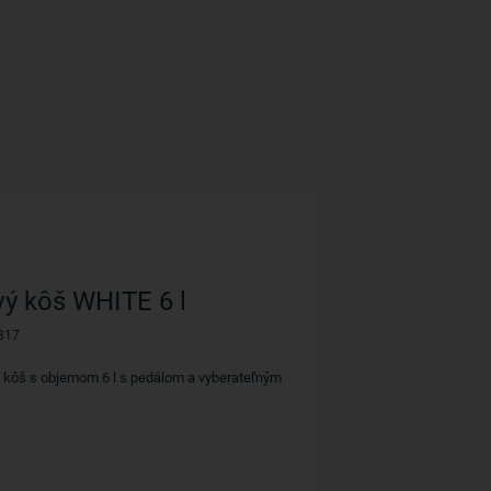
ý kôš WHITE 6 l
317
 kôš s objemom 6 l s pedálom a vyberateľným