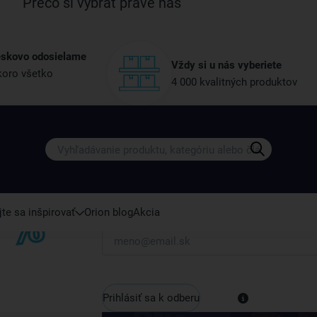
Prečo si vybrať práve nás
eskovo odosielame
Vždy si u nás vyberiete
oro všetko
4 000 kvalitných produktov
Získajte rady, recepty a tipy na zľ
Prihláste sa k odberu nášho newslettera.
Vždy tu nájdete zaujímavé akcie, zľavy, nové p
te sa inšpirovať
Orion blog
Akcia
Váš e-mail
Prihlásiť sa k odberu