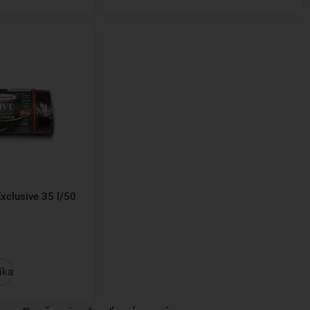
xclusive 35 l/50
íka