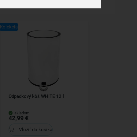
Kolekcia
Odpadkový kôš WHITE 12 l
skladom
42,99 €
Vložiť do košíka