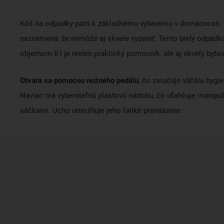
Kôš na odpadky patrí k základnému vybaveniu v domácnosti. 
neznamená, že nemôže aj skvele vyzerať. Tento biely odpadk
objemom 6 l je nielen praktický pomocník, ale aj skvelý byto
Otvára sa pomocou nožného pedálu
, čo zaručuje väčšiu hygi
Naviac má vyberateľnú plastovú nádobu, čo uľahčuje manipul
sáčkami. Ucho umožňuje jeho ľahké prenášanie.