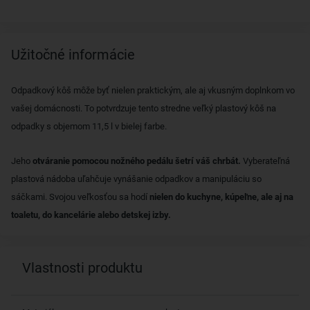
Užitočné informácie
Odpadkový kôš môže byť nielen praktickým, ale aj vkusným doplnkom vo
vašej domácnosti. To potvrdzuje tento stredne veľký plastový kôš na
odpadky s objemom 11,5 l v bielej farbe.
Jeho
otváranie pomocou nožného pedálu šetrí váš chrbát.
Vyberateľná
plastová nádoba uľahčuje vynášanie odpadkov a manipuláciu so
sáčkami. Svojou veľkosťou sa hodí
nielen do kuchyne, kúpeľne, ale aj na
toaletu, do kancelárie alebo detskej izby.
Vlastnosti produktu