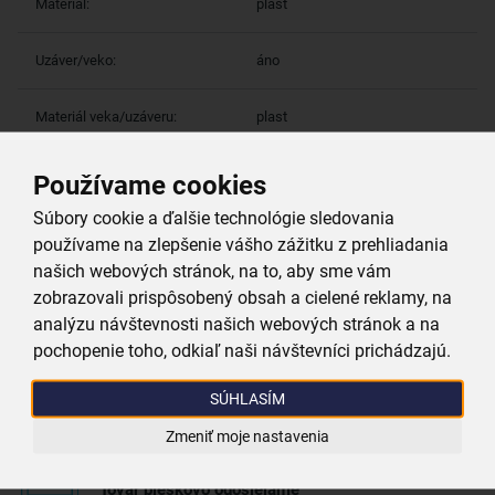
Materiál:
plast
Uzáver/veko:
áno
Materiál veka/uzáveru:
plast
Farby:
biela
Používame cookies
Súbory cookie a ďalšie technológie sledovania
používame na zlepšenie vášho zážitku z prehliadania
Viac parametrov
(10)
našich webových stránok, na to, aby sme vám
zobrazovali prispôsobený obsah a cielené reklamy, na
Prečo si vybrať práve nás
analýzu návštevnosti našich webových stránok a na
pochopenie toho, odkiaľ naši návštevníci prichádzajú.
SÚHLASÍM
Doprava zadarmo
Pri nákupe nad 39,99 €
Zmeniť moje nastavenia
Tovar bleskovo odosielame