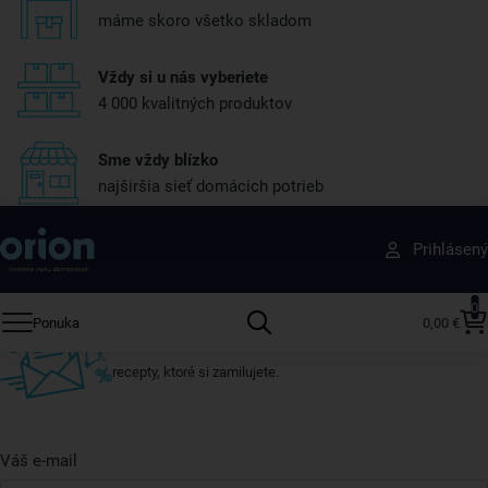
máme skoro všetko skladom
Vždy si u nás vyberiete
4 000 kvalitných produktov
Sme vždy blízko
najširšia sieť domácich potrieb
Získajte rady, recepty a tipy na zľavy skôr ako
Prihlásený
ktokoľvek iný
Prihláste sa k odberu nášho newslettera.
0
Ponuka
0,00 €
Vždy tu nájdete zaujímavé akcie, zľavy, nové produkty a
recepty, ktoré si zamilujete.
Váš e-mail