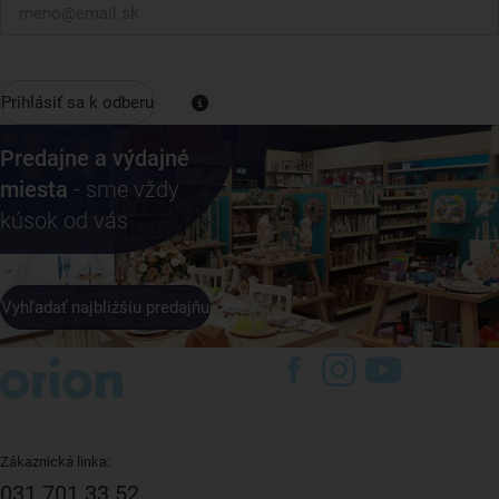
Prihlásiť sa k odberu
Predajne a výdajné
miesta
- sme vždy
kúsok od vás
Vyhľadať najbližšiu predajňu
Zákaznická linka:
031 701 33 52