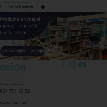
Prihlásiť sa k odberu
Predajne a výdajné
miesta
- sme vždy
kúsok od vás
Vyhľadať najbližšiu predajňu
Zákaznická linka:
031 701 33 52
Po - Pia 7:00 - 16:00