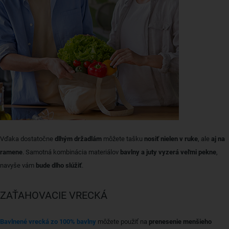
Vďaka dostatočne
dlhým držadlám
môžete tašku
nosiť nielen v ruke
, ale
aj na
ramene
. Samotná kombinácia materiálov
bavlny a juty vyzerá veľmi pekne
,
navyše vám
bude dlho slúžiť
.
ZAŤAHOVACIE VRECKÁ
Bavlnené vrecká zo 100% bavlny
môžete použiť na
prenesenie menšieho