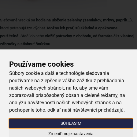
Sieťované vrecká sa
hodia na uloženie zeleniny (zemiakov, mrkvy, paprík…)
,
ktoré potrebujú tzv. dýchať.
Možno ich prať, sú skladné a opakovane
použiteľné.
Stačí do neho
vložiť potraviny z obchodu, od farmára či z vlastnej
záhradky a stiahnuť šnúrkou
.
OŠATKY NA KYSNUTIE DOMÁCEHO CHLEBA
Používame cookies
Súbory cookie a ďalšie technológie sledovania
Nie je nad doma zarobený chlieb.
Celý proces prípravy, kysnutia a pečenia
nie
používame na zlepšenie vášho zážitku z prehliadania
je žiadna veda, stačí to len skúsiť
.
našich webových stránok, na to, aby sme vám
zobrazovali prispôsobený obsah a cielené reklamy, na
analýzu návštevnosti našich webových stránok a na
pochopenie toho, odkiaľ naši návštevníci prichádzajú.
SÚHLASÍM
Zmeniť moje nastavenia