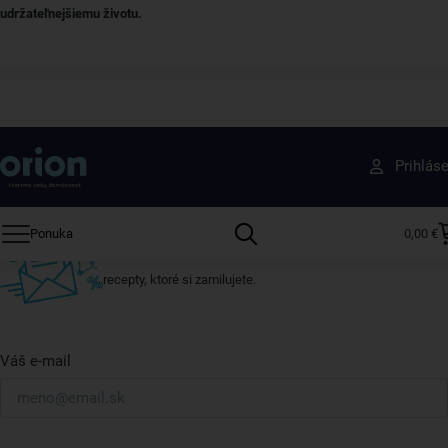
udržateľnejšiemu životu.
Získajte rady, recepty a tipy na zľavy skôr ako
Prihlás
ktokoľvek iný
Prihláste sa k odberu nášho newslettera.
Ponuka
0,00 €
Vždy tu nájdete zaujímavé akcie, zľavy, nové produkty a
recepty, ktoré si zamilujete.
Váš e-mail