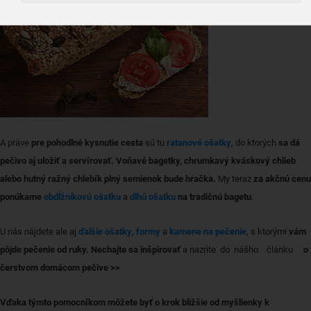
A práve
pre pohodlné kysnutie cesta
sú tu
ratanové ošatky
, do ktorých
sa dá
pečivo aj uložiť a servírovať. Voňavé bagetky, chrumkavý kváskový chlieb
alebo hutný ražný chlebík plný semienok bude hračka.
My teraz
za akčnú cenu
ponúkame
obdĺžnikovú ošatku
a
dlhú ošatku
na tradičnú bagetu
.
U nás nájdete ale aj
ďalšie ošatky
,
formy
a
kamene na pečenie
, s ktorými
vám
pôjde pečenie od ruky. Nechajte sa inšpirovať
a nazrite do nášho článku
o
čerstvom domácom pečive >>
Vďaka týmto pomocníkom môžete byť o krok bližšie od myšlienky k