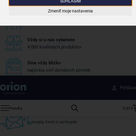
Pri nákupe nad 39,99 €
SÚHLASÍM
Zmeniť moje nastavenia
Tovar bleskovo odosielame
máme skoro všetko skladom
Vždy si u nás vyberiete
4 000 kvalitných produktov
Sme vždy blízko
najširšia sieť domácich potrieb
Získajte rady, recepty a tipy na zľavy skôr ako
Prihlás
ktokoľvek iný
Prihláste sa k odberu nášho newslettera.
Ponuka
0,00 €
Vždy tu nájdete zaujímavé akcie, zľavy, nové produkty a
recepty, ktoré si zamilujete.