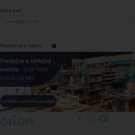
Váš e-mail
Prihlásiť sa k odberu
Predajne a výdajné
miesta
- sme vždy
kúsok od vás
Vyhľadať najbližšiu predajňu