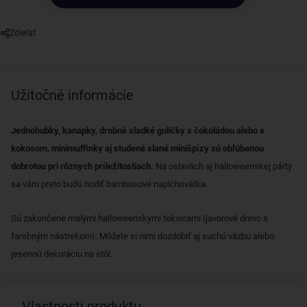
Zdieľať
Užitočné informácie
Jednohubky, kanapky, drobné sladké guličky s čokoládou alebo s
kokosom, minimuffinky aj studené slané minišpízy sú obľúbenou
dobrotou pri rôznych príležitostiach.
Na oslavách aj halloweenskej párty
sa vám preto budú hodiť bambusové napichovátka.
Sú zakončené malými halloweenskymi tekvicami (javorové drevo s
farebným nástrekom). Môžete si nimi dozdobiť aj suchú väzbu alebo
jesennú dekoráciu na stôl.
Vlastnosti produktu