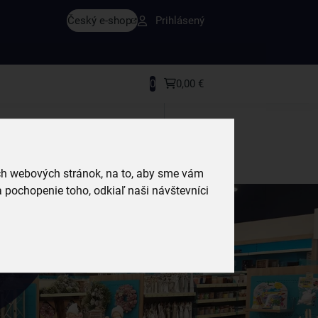
Český e-shop
Prihlásený
rodukty a recepty, ktoré si zamilujete.
0
0,00 €
ich webových stránok, na to, aby sme vám
 pochopenie toho, odkiaľ naši návštevníci
é