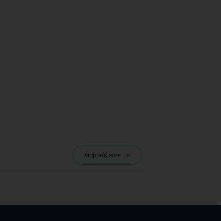
Odporúčame
avy skôr ako ktokoľvek iný