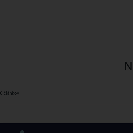
N
0 článkov