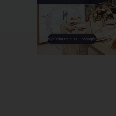
Vyhľadať najbližšiu predajňu