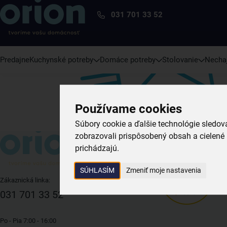
031 701 33 52
Predajne
Kuchynské potreby
Domáce potreby
Stolovanie
Nechaj
Používame cookies
Súbory cookie a ďalšie technológie sledo
zobrazovali prispôsobený obsah a cielené 
prichádzajú.
SÚHLASÍM
Zmeniť moje nastavenia
Zákaznická linka:
031 701 33 52
Po - Pia 7:00 - 16:00