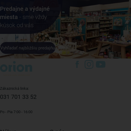
Predajne a výdajné
miesta
- sme vždy
kúsok od vás
Vyhľadať najbližšiu predajňu
Zákaznická linka:
031 701 33 52
Po - Pia 7:00 - 16:00