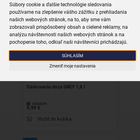
Dávkovacia dóza GREY 1,7 l
Súbory cookie a ďalšie technológie sledovania
používame na zlepšenie vášho zážitku z prehliadania
skladom
našich webových stránok, na to, aby sme vám
4,99 €
zobrazovali prispôsobený obsah a cielené reklamy, na
Vložiť do košíka
analýzu návštevnosti našich webových stránok a na
pochopenie toho, odkiaľ naši návštevníci prichádzajú.
Kolekcia
SÚHLASÍM
Zmeniť moje nastavenia
Dávkovacia dóza GREY 1,8 l
skladom
5,99 €
Vložiť do košíka