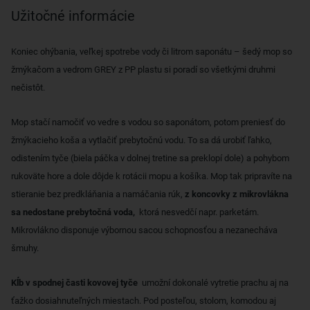
Užitočné informácie
Koniec ohýbania, veľkej spotrebe vody či litrom saponátu – šedý mop so
žmýkačom a vedrom GREY z PP plastu si poradí so všetkými druhmi
nečistôt.
Mop stačí namočiť vo vedre s vodou so saponátom, potom preniesť do
žmýkacieho koša a vytlačiť prebytočnú vodu. To sa dá urobiť ľahko,
odistením tyče (biela páčka v dolnej tretine sa preklopí dole) a pohybom
rukoväte hore a dole dôjde k rotácii mopu a košíka. Mop tak pripravíte na
stieranie bez predkláňania a namáčania rúk,
z koncovky z mikrovlákna
sa nedostane prebytočná voda,
ktorá nesvedčí napr. parketám.
Mikrovlákno disponuje výbornou sacou schopnosťou a nezanecháva
šmuhy.
Kĺb v spodnej časti kovovej tyče
umožní dokonalé vytretie prachu aj na
ťažko dosiahnuteľných miestach. Pod posteľou, stolom, komodou aj