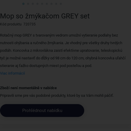
Mop so žmýkačom GREY set
Kód produktu 720735
Rotačný mop GREY s tvarovaným vedrom umožní vytieranie podlahy bez
nutnosti ohýbania a ručného žmýkania. Je vhodný pre všetky druhy tvrdých
podláh. Koncovka z mikrovlákna zaistí efektívne upratovanie, teleskopickú
tyč je možné nastaviť do dĺžky od 98 cm do 120 cm, ohybná koncovka uľahčí
stieranie aj ťažko dostupných miest pod posteľou a pod.
Viac informácií
Zboží není momentálně v nabídce
Pripravili sme pre vás podobné produkty, ktoré by sa Vám mohli páčiť.
Prohlédnout nabídku