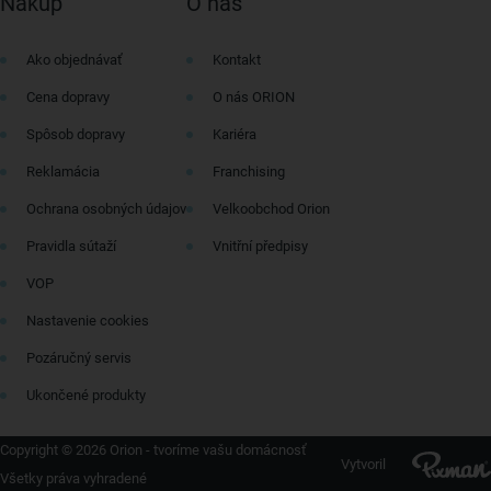
Nákup
O nás
Ako objednávať
Kontakt
Cena dopravy
O nás ORION
Spôsob dopravy
Kariéra
Reklamácia
Franchising
Ochrana osobných údajov
Velkoobchod Orion
Pravidla sútaží
Vnitřní předpisy
VOP
Nastavenie cookies
Pozáručný servis
Ukončené produkty
Copyright © 2026 Orion - tvoríme vašu domácnosť
Vytvoril
Všetky práva vyhradené