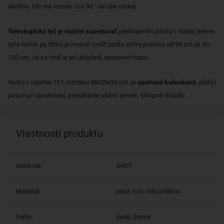
skriňou. Kĺb má rozsah cca 90 ° na obe strany.
Teleskopickú tyč je možné zaaretovať
preklopením páčky v dolnej tretine
tyče nahor, jej dĺžku je možné zvoliť podľa výšky postavy od 98 cm až do
120 cm, čo sa hodí aj pri ukladaní, zavesení mopu.
Vedro v objeme 19 l, rozmeru 48x26x26 cm, je
opatrené kolieskami
, uľahčí
posun pri upratovaní, prenášanie uľahčí pevné, sklopné držadlo.
Vlastnosti produktu
Kolekcia:
GREY
Materiál:
plast, kov, mikrovlákno
Farby:
šedá, čierna