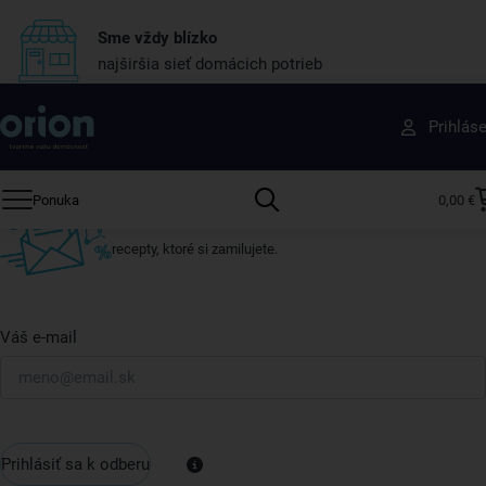
Sme vždy blízko
najširšia sieť domácich potrieb
Získajte rady, recepty a tipy na zľavy skôr ako
Prihlás
ktokoľvek iný
Prihláste sa k odberu nášho newslettera.
Ponuka
0,00 €
Vždy tu nájdete zaujímavé akcie, zľavy, nové produkty a
recepty, ktoré si zamilujete.
Váš e-mail
Prihlásiť sa k odberu