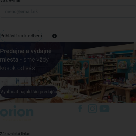
Váš e-mail
Prihlásiť sa k odberu
Predajne a výdajné
miesta
- sme vždy
kúsok od vás
Vyhľadať najbližšiu predajňu
Zákaznická linka: