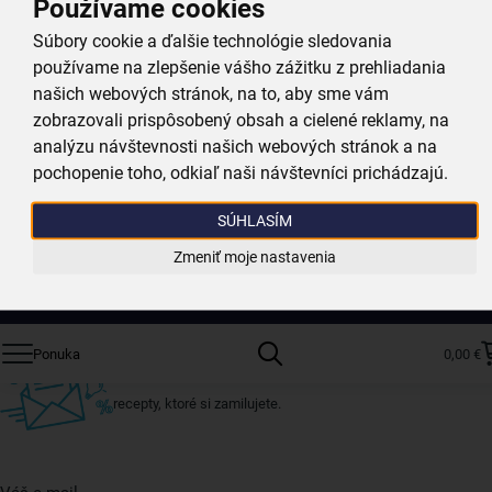
Používame cookies
Ak máte radi drevo, je riad GRANDE WOODEN presne pre vás. Skúste kvalitné
Súbory cookie a ďalšie technológie sledovania
panvice s nepriľnavým povrchom,
dosky na krájanie, náčinie a ďalšie
používame na zlepšenie vášho zážitku z prehliadania
originálne, dizajnovo krásne a praktické kúsky, ktoré vám uľahčia prácu
našich webových stránok, na to, aby sme vám
v kuchyni
.
zobrazovali prispôsobený obsah a cielené reklamy, na
analýzu návštevnosti našich webových stránok a na
pochopenie toho, odkiaľ naši návštevníci prichádzajú.
SÚHLASÍM
Získajte rady, recepty a tipy na zľavy skôr ako
Zmeniť moje nastavenia
Prihlás
ktokoľvek iný
Prihláste sa k odberu nášho newslettera.
Ponuka
0,00 €
Vždy tu nájdete zaujímavé akcie, zľavy, nové produkty a
recepty, ktoré si zamilujete.