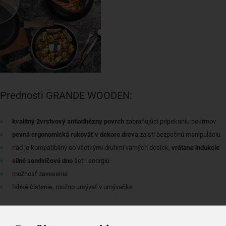
Prednosti GRANDE WOODEN:
kvalitný 2vrstvový antiadhézny povrch
zabraňujúci pripekaniu pokrmov
pevná ergonomická rukoväť v dekore dreva
zaistí bezpečnú manipuláciu
riad je kompatibilný so všetkými druhmi varných dosiek,
vrátane indukcie
silné sendvičové dno
šetrí energiu
možnosť zavesenia
ľahké čistenie, možno umývať v umývačke
S láskou ku drevu.