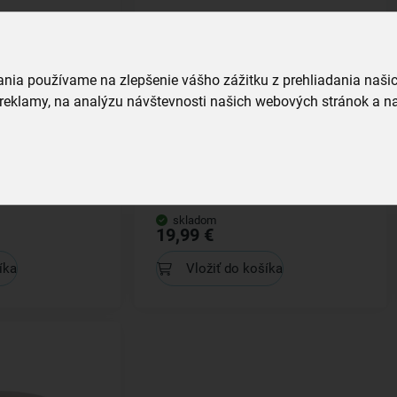
vania používame na zlepšenie vášho zážitku z prehliadania naš
reklamy, na analýzu návštevnosti našich webových stránok a na
CA Lem 2,2 l
Hrniec ŠACHOVNICA Lem 4 l
skladom
19,99 €
íka
Vložiť do košíka