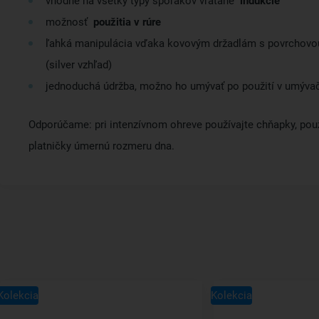
vhodné na všetky typy sporákov vrátane
indukcie
možnosť
použitia v rúre
ľahká manipulácia vďaka kovovým držadlám s povrchovo
(silver vzhľad)
jednoduchá údržba, možno ho umývať po použití v umýva
Odporúčame: pri intenzívnom ohreve používajte chňapky, použ
platničky úmernú rozmeru dna.
Kolekcia
Kolekcia