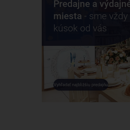
Predajne a výdajn
miesta
- sme vždy
kúsok od vás
Vyhľadať najbližšiu predajňu