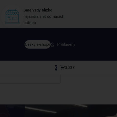
Sme vždy blízko
najširšia sieť domácich
potrieb
avy skôr ako ktokoľvek iný
Český e-shop
Prihlásený
rodukty a recepty, ktoré si zamilujete.
0
0,00 €