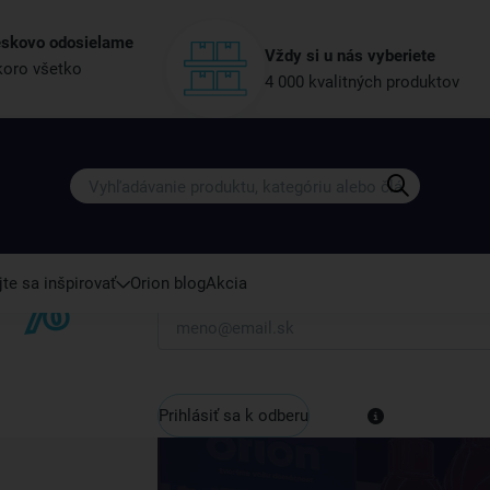
eskovo odosielame
Vždy si u nás vyberiete
oro všetko
4 000 kvalitných produktov
Získajte rady, recepty a tipy na zľ
Prihláste sa k odberu nášho newslettera.
Vždy tu nájdete zaujímavé akcie, zľavy, nové p
te sa inšpirovať
Orion blog
Akcia
Váš e-mail
Prihlásiť sa k odberu