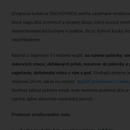
Dizajnová kolekcia ŠACHOVNICA zahŕňa zaujímavé smaltova
ktoré majú dlhú životnosť a výrazný dizajn, ktorý osvieži mno
monochromatické kuchyne a jedálne. Sú to štýlové kúsky, kt
neprehliadnete.
Kastról s objemom 5 l môžete využiť
na varenie polievky, o
mäsových zmesí, obľúbených príloh, rezancov do polievky a 
zapečenie, dotiahnutie mäsa v rúre a pod.
Vonkajší priemer j
vnútorné 24 cm, takže ho možno
doplniť pokrievkou z našej
Oceľový základ pokrýva smalt, teda tavenina podobná sklu a 
odolný, úplne zdravotne nezávadný povrch.
Prednosti smaltovaného riadu: