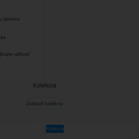
u úpravou
čke
ívajte veľkosť
Kolekcia
Zobraziť kolekciu
Kolekcia