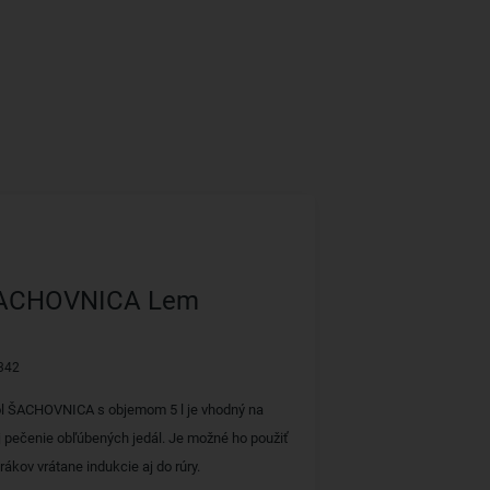
ŠACHOVNICA Lem
342
ól ŠACHOVNICA s objemom 5 l je vhodný na
j pečenie obľúbených jedál. Je možné ho použiť
rákov vrátane indukcie aj do rúry.