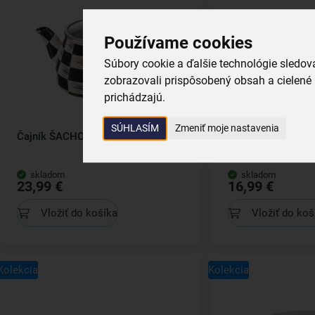
Používame cookies
Súbory cookie a ďalšie technológie sledo
zobrazovali prispôsobený obsah a cielené 
prichádzajú.
SÚHLASÍM
Zmeniť moje nastavenia
Čajník ŠACHOVNICA Lem 2 l
Kastról ŠACHOVNI
skladom
skladom
23,99 €
16,99 €
Vložiť do košíka
Vložiť do koš
Kolekcia
Kolekcia