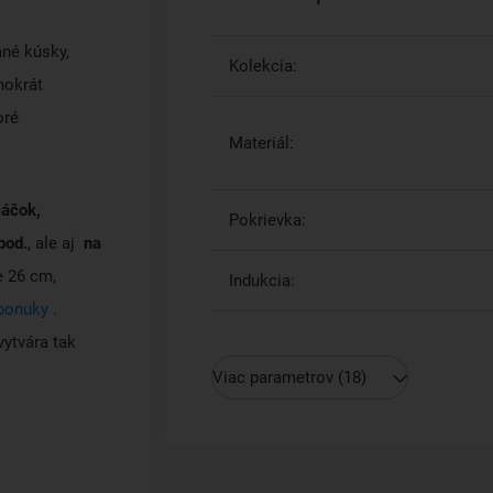
né kúsky,
Kolekcia:
hokrát
oré
Materiál:
máčok,
Pokrievka:
pod.
, ale aj
na
e 26 cm,
Indukcia:
 ponuky
.
vytvára tak
Viac parametrov
(18)