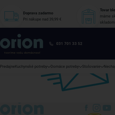
Tovar bl
Doprava zadarmo
máme sk
Pri nákupe nad 39,99 €
skladom
031 701 33 52
Predajne
Kuchynské potreby
Domáce potreby
Stolovanie
Nechaj