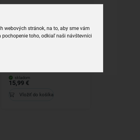
ich webových stránok, na to, aby sme vám
 pochopenie toho, odkiaľ naši návštevníci
Kastról ŠACHOVNICA Lem 1,6 l
skladom
15,99 €
Vložiť do košíka