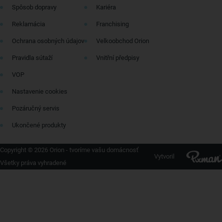
Spôsob dopravy
Kariéra
Reklamácia
Franchising
Ochrana osobných údajov
Velkoobchod Orion
Pravidla sútaží
Vnitřní předpisy
VOP
Nastavenie cookies
Pozáručný servis
Ukončené produkty
Copyright © 2026 Orion - tvoríme vašu domácnosť
Vytvoril
Všetky práva vyhradené