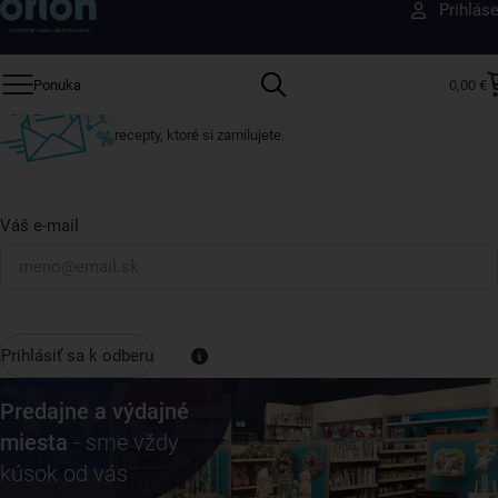
Prihlás
ktokoľvek iný
Prihláste sa k odberu nášho newslettera.
Ponuka
0,00 €
Vždy tu nájdete zaujímavé akcie, zľavy, nové produkty a
recepty, ktoré si zamilujete.
Váš e-mail
Prihlásiť sa k odberu
Predajne a výdajné
miesta
- sme vždy
kúsok od vás