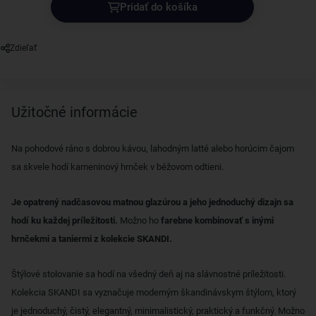
Pridať do košíka
Zdieľať
Užitočné informácie
Na pohodové ráno s dobrou kávou, lahodným latté alebo horúcim čajom
sa skvele hodí kameninový hrnček v béžovom odtieni.
Je opatrený nadčasovou matnou glazúrou a jeho jednoduchý dizajn sa
hodí ku každej príležitosti.
Možno ho
farebne kombinovať s inými
hrnčekmi a taniermi z kolekcie SKANDI.
Štýlové stolovanie sa hodí na všedný deň aj na slávnostné príležitosti.
Kolekcia SKANDI sa vyznačuje moderným škandinávskym štýlom, ktorý
je jednoduchý, čistý, elegantný, minimalistický, praktický a funkčný. Možno