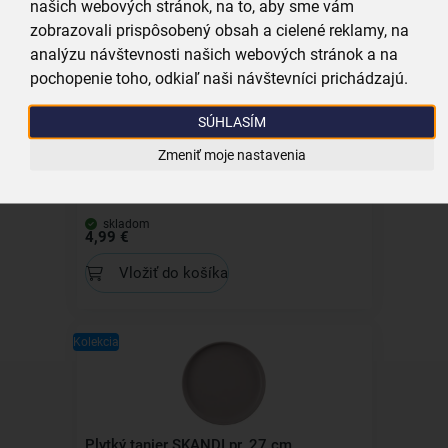
našich webových stránok, na to, aby sme vám
zobrazovali prispôsobený obsah a cielené reklamy, na
analýzu návštevnosti našich webových stránok a na
Kolekcia
pochopenie toho, odkiaľ naši návštevníci prichádzajú.
SÚHLASÍM
Zmeniť moje nastavenia
Polievková miska SKANDI pr. 16 cm
skladom
4,99 €
Vložiť do košíka
Kolekcia
Plytký tanier SKANDI pr. 27 cm