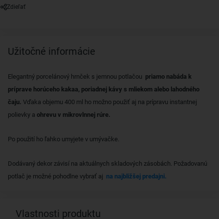
Zdieľať
Užitočné informácie
Elegantný porcelánový hrnček s jemnou potlačou
priamo nabáda k
príprave horúceho kakaa, poriadnej kávy s mliekom alebo lahodného
čaju.
Vďaka objemu 400 ml ho možno použiť aj na prípravu instantnej
polievky a
ohrevu v mikrovlnnej rúre.
Po použití ho ľahko umyjete v umývačke.
Dodávaný dekor závisí na aktuálnych skladových zásobách. Požadovanú
potlač je možné pohodlne vybrať aj
na najbližšej predajni.
Vlastnosti produktu