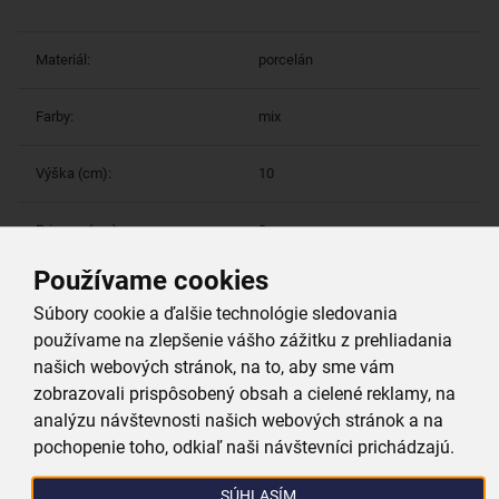
Materiál:
porcelán
Farby:
mix
Výška (cm):
10
Priemer (cm):
9
Používame cookies
Súbory cookie a ďalšie technológie sledovania
Viac parametrov
(11)
používame na zlepšenie vášho zážitku z prehliadania
našich webových stránok, na to, aby sme vám
Prečo si vybrať práve nás
zobrazovali prispôsobený obsah a cielené reklamy, na
analýzu návštevnosti našich webových stránok a na
pochopenie toho, odkiaľ naši návštevníci prichádzajú.
Doprava zadarmo
Pri nákupe nad 39,99 €
SÚHLASÍM