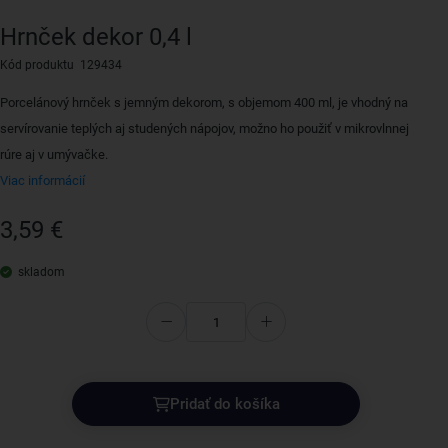
Hrnček dekor 0,4 l
Kód produktu 129434
Porcelánový hrnček s jemným dekorom, s objemom 400 ml, je vhodný na
servírovanie teplých aj studených nápojov, možno ho použiť v mikrovlnnej
rúre aj v umývačke.
Viac informácií
3,59 €
skladom
Pridať do košíka