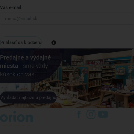
Váš e-mail
Prihlásiť sa k odberu
Predajne a výdajné
miesta
- sme vždy
kúsok od vás
Vyhľadať najbližšiu predajňu