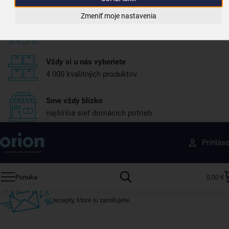
Zmeniť moje nastavenia
Tovar bleskovo odosielame
máme skoro všetko skladom
Vždy si u nás vyberiete
4 000 kvalitných produktov
Sme vždy blízko
najširšia sieť domácich potrieb
Získajte rady, recepty a tipy na zľavy skôr ako
Prihlás
ktokoľvek iný
Prihláste sa k odberu nášho newslettera.
Ponuka
0,00 €
Vždy tu nájdete zaujímavé akcie, zľavy, nové produkty a
recepty, ktoré si zamilujete.