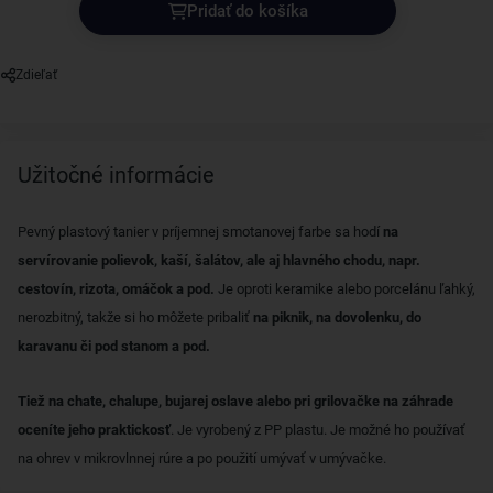
Pridať do košíka
Zdieľať
Užitočné informácie
Pevný plastový tanier v príjemnej smotanovej farbe sa hodí
na
servírovanie polievok, kaší, šalátov, ale aj hlavného chodu, napr.
cestovín, rizota, omáčok a pod.
Je oproti keramike alebo porcelánu ľahký,
nerozbitný, takže si ho môžete pribaliť
na piknik, na dovolenku, do
karavanu či pod stanom a pod.
Tiež na chate, chalupe, bujarej oslave alebo pri grilovačke na záhrade
oceníte jeho praktickosť
. Je vyrobený z PP plastu. Je možné ho používať
na ohrev v mikrovlnnej rúre a po použití umývať v umývačke.