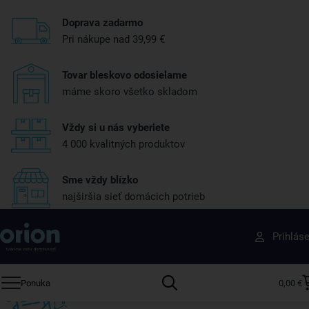
Doprava zadarmo
Pri nákupe nad 39,99 €
Tovar bleskovo odosielame
máme skoro všetko skladom
Vždy si u nás vyberiete
4 000 kvalitných produktov
Sme vždy blízko
najširšia sieť domácich potrieb
Získajte rady, recepty a tipy na zľavy skôr ako
Prihlás
ktokoľvek iný
Prihláste sa k odberu nášho newslettera.
Ponuka
0,00 €
Vždy tu nájdete zaujímavé akcie, zľavy, nové produkty a