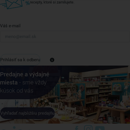
recepty, ktoré si zamilujete.
Váš e-mail
Prihlásiť sa k odberu
Predajne a výdajné
miesta
- sme vždy
kúsok od vás
Vyhľadať najbližšiu predajňu