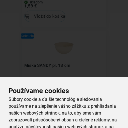
skladom
1,59 €
Vložiť do košíka
Kolekcia
Miska SANDY pr. 13 cm
skladom
1,19 €
Používame cookies
Vložiť do košíka
Súbory cookie a ďalšie technológie sledovania
používame na zlepšenie vášho zážitku z prehliadania
našich webových stránok, na to, aby sme vám
Kolekcia
zobrazovali prispôsobený obsah a cielené reklamy, na
analýzu návštevnosti našich webových stránok a na