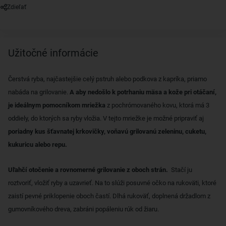
Zdieľať
Užitočné informácie
Čerstvá ryba, najčastejšie celý pstruh alebo podkova z kapríka, priamo
nabáda na grilovanie.
A aby nedošlo k potrhaniu mäsa a kože pri otáčaní,
je ideálnym pomocníkom mriežka
z pochrómovaného kovu, ktorá má 3
oddiely, do ktorých sa ryby vložia. V tejto mriežke je možné pripraviť aj
poriadny kus šťavnatej krkovičky, voňavú grilovanú zeleninu, cuketu,
kukuricu alebo repu.
Uľahčí otočenie a rovnomerné grilovanie z oboch strán.
Stačí ju
roztvoriť, vložiť ryby a uzavrieť. Na to slúži posuvné očko na rukoväti, ktoré
zaistí pevné priklopenie oboch častí. Dlhá rukoväť, doplnená držadlom z
gumovníkového dreva, zabráni popáleniu rúk od žiaru.