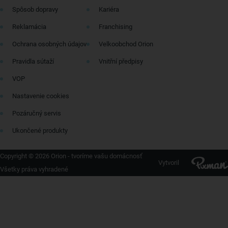
Spôsob dopravy
Kariéra
Reklamácia
Franchising
Ochrana osobných údajov
Velkoobchod Orion
Pravidla sútaží
Vnitřní předpisy
VOP
Nastavenie cookies
Pozáručný servis
Ukončené produkty
Copyright © 2026 Orion - tvoríme vašu domácnosť
Vytvoril
Všetky práva vyhradené