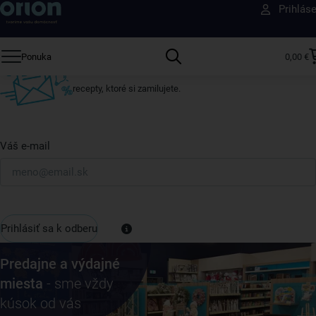
Prihlás
ktokoľvek iný
Prihláste sa k odberu nášho newslettera.
Ponuka
0,00 €
Vždy tu nájdete zaujímavé akcie, zľavy, nové produkty a
recepty, ktoré si zamilujete.
Váš e-mail
Prihlásiť sa k odberu
Predajne a výdajné
miesta
- sme vždy
kúsok od vás