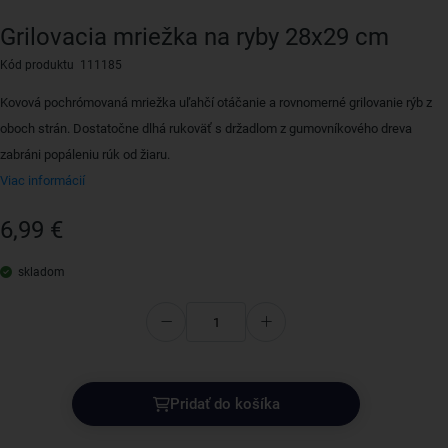
Grilovacia mriežka na ryby 28x29 cm
Kód produktu 111185
Kovová pochrómovaná mriežka uľahčí otáčanie a rovnomerné grilovanie rýb z
oboch strán. Dostatočne dlhá rukoväť s držadlom z gumovníkového dreva
zabráni popáleniu rúk od žiaru.
Viac informácií
6,99 €
skladom
Pridať do košíka