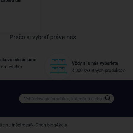
,
zaberú tak
Prečo si vybrať práve nás
eskovo odosielame
Vždy si u nás vyberiete
oro všetko
4 000 kvalitných produktov
Získajte rady, recepty a tipy na zľ
Prihláste sa k odberu nášho newslettera.
Vždy tu nájdete zaujímavé akcie, zľavy, nové p
te sa inšpirovať
Orion blog
Akcia
Váš e-mail