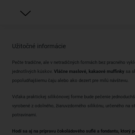
Užitočné informácie
Pečte tradične, ale v netradičných formách bez pracného vyk
jednotlivých kúskov.
Vláčne maslové, kakaové muffinky
sa s
popoludňajšiemu čaju alebo ako dezert pre milú návštevu.
Vďaka praktickej silikónovej forme bude pečenie jednoduchš
vyrobené z odolného, ​​žiaruvzdorného silikónu, určeného na s
potravinami.
Hodí sa aj na prípravu čokoládového suflé a fondantu, ktorý 