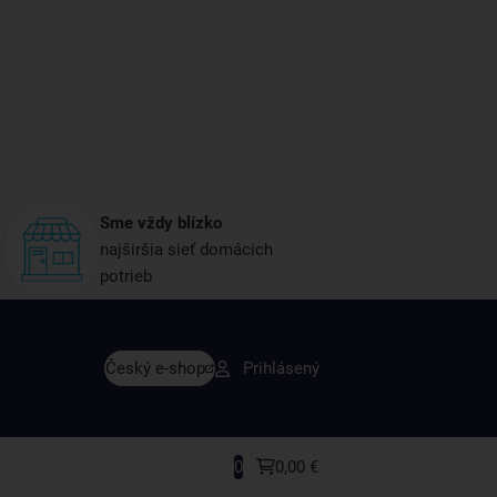
Sme vždy blízko
najširšia sieť domácich
potrieb
avy skôr ako ktokoľvek iný
Český e-shop
Prihlásený
rodukty a recepty, ktoré si zamilujete.
0
0,00 €