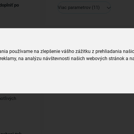
doplniť po
Viac parametrov
(11)
vania používame na zlepšenie vášho zážitku z prehliadania naš
reklamy, na analýzu návštevnosti našich webových stránok a na
otlivých