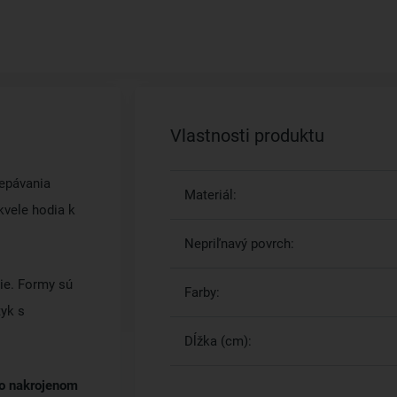
Vlastnosti produktu
lepávania
Materiál:
kvele hodia k
Nepriľnavý povrch:
ie. Formy sú
Farby:
tyk s
Dĺžka (cm):
po nakrojenom