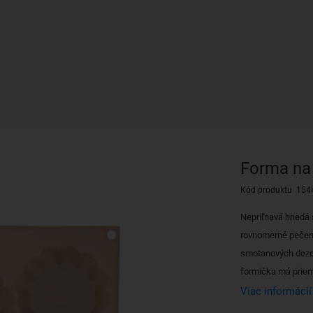
Forma na 
Kód produktu 154
Nepriľnavá hnedá s
rovnomerné pečenie
smotanových deze
formička má priem
Viac informácií