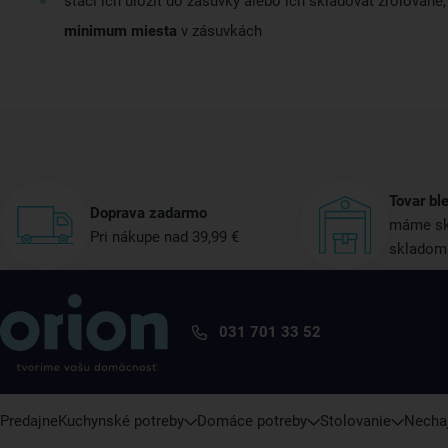
stačí ich uložiť do zásuvky alebo ich skladovať zrolované
minimum miesta
v zásuvkách
Tovar bl
Doprava zadarmo
máme sk
Pri nákupe nad 39,99 €
skladom
031 701 33 52
Predajne
Kuchynské potreby
Domáce potreby
Stolovanie
Nechaj