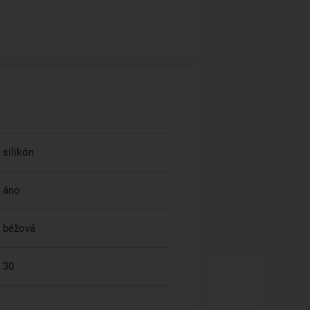
silikón
áno
béžová
30