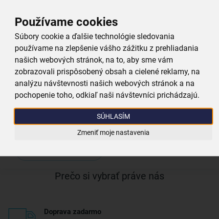
Vlastnosti produktu
Používame cookies
Materiál:
silikón
Súbory cookie a ďalšie technológie sledovania
používame na zlepšenie vášho zážitku z prehliadania
našich webových stránok, na to, aby sme vám
Nepriľnavý povrch:
áno
zobrazovali prispôsobený obsah a cielené reklamy, na
analýzu návštevnosti našich webových stránok a na
Farby:
hnedá
pochopenie toho, odkiaľ naši návštevníci prichádzajú.
Dĺžka (cm):
28
SÚHLASÍM
Zmeniť moje nastavenia
Viac parametrov
(11)
Prečo si vybrať práve nás
Doprava zadarmo