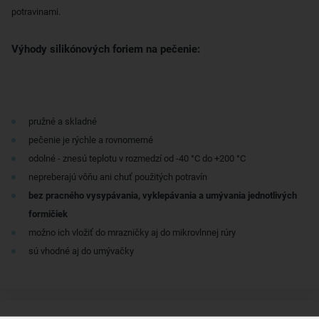
potravinami.
Výhody silikónových foriem na pečenie:
pružné a skladné
pečenie je rýchle a rovnomerné
odolné - znesú teplotu v rozmedzí od -40 °C do +200 °C
nepreberajú vôňu ani chuť použitých potravín
bez pracného vysypávania, vyklepávania a umývania jednotlivých
formičiek
možno ich vložiť do mrazničky aj do mikrovlnnej rúry
sú vhodné aj do umývačky