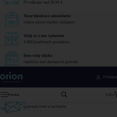
Pri nákupe nad 39,99 €
Tovar bleskovo odosielame
máme skoro všetko skladom
Vždy si u nás vyberiete
4 000 kvalitných produktov
Sme vždy blízko
najširšia sieť domácich potrieb
Získajte rady, recepty a tipy na zľavy skôr ako
Prihlás
ktokoľvek iný
Prihláste sa k odberu nášho newslettera.
Ponuka
0,00 €
Vždy tu nájdete zaujímavé akcie, zľavy, nové produkty a
recepty, ktoré si zamilujete.