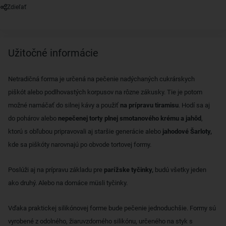
Zdieľať
Užitočné informácie
Netradičná forma je určená na pečenie nadýchaných cukrárskych
piškót alebo podlhovastých korpusov na rôzne zákusky. Tie je potom
možné namáčať do silnej kávy a použiť
na prípravu tiramisu
. Hodí sa aj
do pohárov alebo
nepečenej torty plnej smotanového krému a jahôd
,
ktorú s obľubou pripravovali aj staršie generácie alebo
jahodové Šarloty,
kde sa piškóty narovnajú po obvode tortovej formy.
Poslúži aj na prípravu základu pre
parížske tyčinky,
budú všetky jeden
ako druhý. Alebo na domáce müsli tyčinky.
Vďaka praktickej silikónovej forme bude pečenie jednoduchšie. Formy sú
vyrobené z odolného, ​​žiaruvzdorného silikónu, určeného na styk s