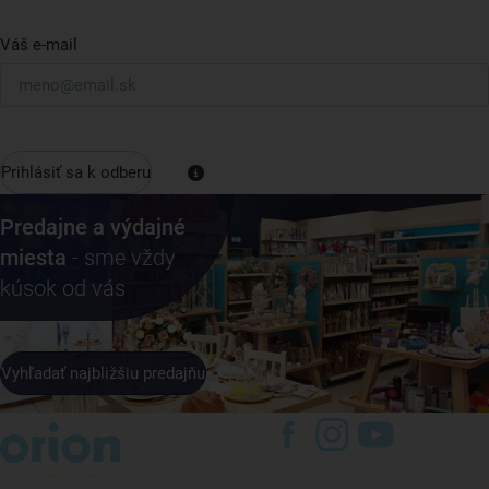
Váš e-mail
Prihlásiť sa k odberu
Predajne a výdajné
miesta
- sme vždy
kúsok od vás
Vyhľadať najbližšiu predajňu