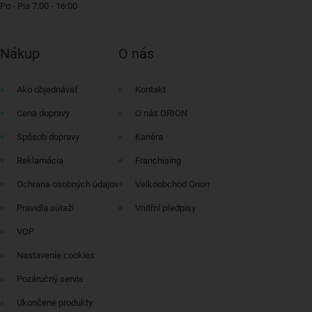
Po - Pia 7:00 - 16:00
Nákup
O nás
Ako objednávať
Kontakt
Cena dopravy
O nás ORION
Spôsob dopravy
Kariéra
Reklamácia
Franchising
Ochrana osobných údajov
Velkoobchod Orion
Pravidla sútaží
Vnitřní předpisy
VOP
Nastavenie cookies
Pozáručný servis
Ukončené produkty