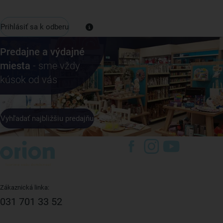
Prihlásiť sa k odberu
Predajne a výdajné
miesta
- sme vždy
kúsok od vás
Vyhľadať najbližšiu predajňu
Zákaznická linka:
031 701 33 52