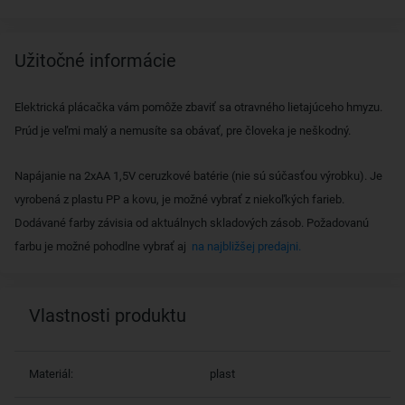
Užitočné informácie
Elektrická plácačka vám pomôže zbaviť sa otravného lietajúceho hmyzu.
Prúd je veľmi malý a nemusíte sa obávať, pre človeka je neškodný.
Napájanie na 2xAA 1,5V ceruzkové batérie (nie sú súčasťou výrobku). Je
vyrobená z plastu PP a kovu, je možné vybrať z niekoľkých farieb.
Dodávané farby závisia od aktuálnych skladových zásob. Požadovanú
farbu je možné pohodlne vybrať aj
na najbližšej predajni.
Vlastnosti produktu
Materiál:
plast