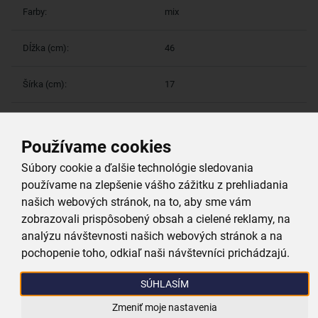
Farby:
mix
Dĺžka (cm):
46
Šírka (cm):
17
Používame cookies
Viac parametrov
(1)
Súbory cookie a ďalšie technológie sledovania
Prečo si vybrať práve nás
používame na zlepšenie vášho zážitku z prehliadania
našich webových stránok, na to, aby sme vám
zobrazovali prispôsobený obsah a cielené reklamy, na
Doprava zadarmo
analýzu návštevnosti našich webových stránok a na
Pri nákupe nad 39,99 €
pochopenie toho, odkiaľ naši návštevníci prichádzajú.
SÚHLASÍM
Tovar bleskovo odosielame
máme skoro všetko skladom
Zmeniť moje nastavenia