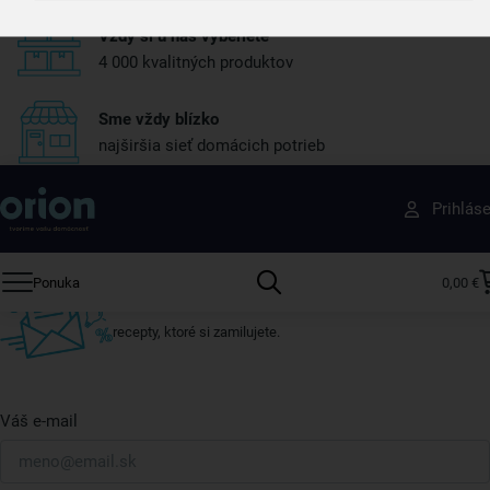
Vždy si u nás vyberiete
4 000 kvalitných produktov
Sme vždy blízko
najširšia sieť domácich potrieb
Získajte rady, recepty a tipy na zľavy skôr ako
Prihlás
ktokoľvek iný
Prihláste sa k odberu nášho newslettera.
Ponuka
0,00 €
Vždy tu nájdete zaujímavé akcie, zľavy, nové produkty a
recepty, ktoré si zamilujete.
Váš e-mail