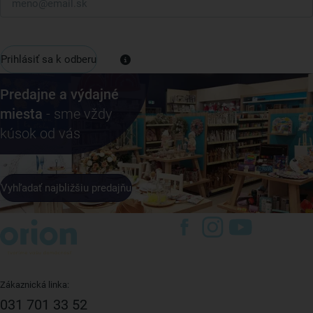
Prihlásiť sa k odberu
Predajne a výdajné
miesta
- sme vždy
kúsok od vás
Vyhľadať najbližšiu predajňu
Zákaznická linka:
031 701 33 52