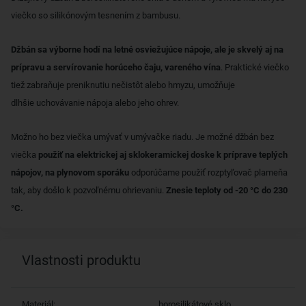
viečko so silikónovým tesnením z bambusu.
Džbán sa výborne hodí na letné osviežujúce nápoje, ale je skvelý aj na
prípravu a servírovanie horúceho čaju, vareného vína
. Praktické viečko
tiež zabraňuje preniknutiu nečistôt alebo hmyzu, umožňuje
dlhšie uchovávanie nápoja alebo jeho ohrev.
Možno ho bez viečka umývať v umývačke riadu. Je možné džbán bez
viečka
použiť na elektrickej aj sklokeramickej doske k príprave teplých
nápojov, na plynovom sporáku
odporúčame použiť rozptyľovač plameňa
tak, aby došlo k pozvoľnému ohrievaniu.
Znesie teploty od -20 °C do 230
°C.
Vlastnosti produktu
Materiál:
borosilikátové sklo