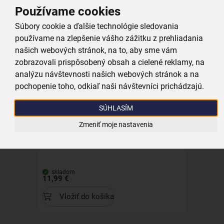
Nápojová slamka 4 ks s kefkou
Používame cookies
Súbory cookie a ďalšie technológie sledovania
skladom
používame na zlepšenie vášho zážitku z prehliadania
3,99 €
našich webových stránok, na to, aby sme vám
Vložiť do košíka
zobrazovali prispôsobený obsah a cielené reklamy, na
analýzu návštevnosti našich webových stránok a na
pochopenie toho, odkiaľ naši návštevníci prichádzajú.
SÚHLASÍM
Zmeniť moje nastavenia
Servírovacia tácka 44x25 cm
skladom
11,99 €
Vložiť do košíka