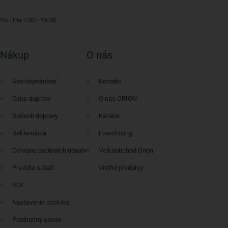
Po - Pia 7:00 - 16:00
Nákup
O nás
Ako objednávať
Kontakt
Cena dopravy
O nás ORION
Spôsob dopravy
Kariéra
Reklamácia
Franchising
Ochrana osobných údajov
Velkoobchod Orion
Pravidla sútaží
Vnitřní předpisy
VOP
Nastavenie cookies
Pozáručný servis