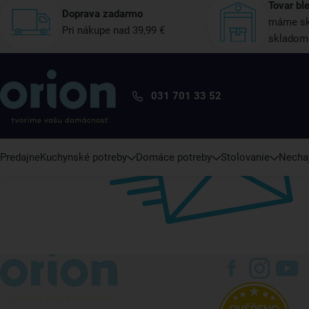
Tovar bl
Doprava zadarmo
máme sk
Pri nákupe nad 39,99 €
skladom
031 701 33 52
Predajne
Kuchynské potreby
Domáce potreby
Stolovanie
Nechaj