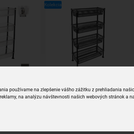
Kolekcia
a
Regál GREY 4 poschodia
vania používame na zlepšenie vášho zážitku z prehliadania naš
skladom
18,99 €
reklamy, na analýzu návštevnosti našich webových stránok a na
íka
Vložiť do košíka