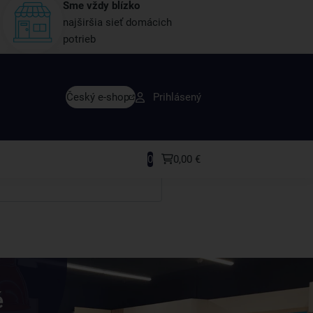
Sme vždy blízko
najširšia sieť domácich
potrieb
avy skôr ako ktokoľvek iný
Český e-shop
Prihlásený
rodukty a recepty, ktoré si zamilujete.
0
0,00 €
é