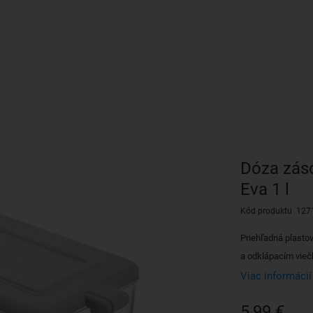
Dóza zás
Eva 1 l
Kód produktu 127
Priehľadná plasto
a odklápacím vieč
Viac informácií
5,99 €