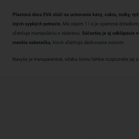
Plastová dóza EVA slúži na uchovanie kávy, cukru, múky, ryž
iných sypkých potravín.
Má objem 1 l a je opatrená držadlom,
uľahčuje manipuláciu s nádobou.
Súčasťou je aj odklápacie v
menšia naberačka,
ktoré uľahčujú dávkovanie surovín.
Navyše je transparentná, vďaka čomu ľahšie rozpoznáte jej 