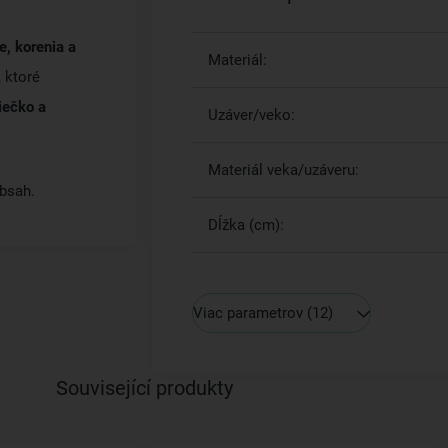
e, korenia a
Materiál:
 ktoré
iečko a
Uzáver/veko:
Materiál veka/uzáveru:
obsah.
Dĺžka (cm):
Viac parametrov
(12)
Související produkty