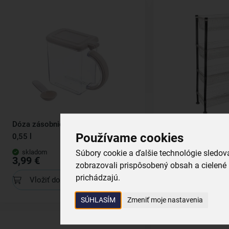
Dóza zásobnica s viečkom Eva
Regál 4 poschodi
Používame cookies
0,55 l
Súbory cookie a ďalšie technológie sledo
skladom
skladom
3,99 €
18,99 €
zobrazovali prispôsobený obsah a cielené 
prichádzajú.
Vložiť do košíka
Vložiť do koš
SÚHLASÍM
Zmeniť moje nastavenia