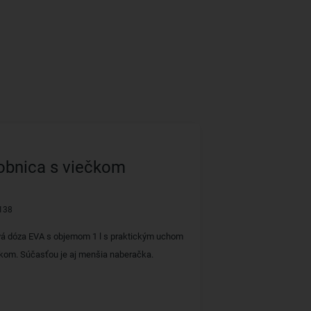
obnica s viečkom
138
vá dóza EVA s objemom 1 l s praktickým uchom
kom. Súčasťou je aj menšia naberačka.