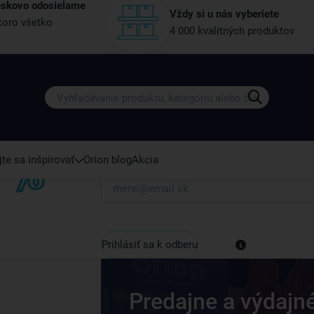
eskovo odosielame
Vždy si u nás vyberiete
oro všetko
4 000 kvalitných produktov
Získajte rady, recepty a tipy na zľ
Prihláste sa k odberu nášho newslettera.
Vždy tu nájdete zaujímavé akcie, zľavy, nové p
te sa inšpirovať
Orion blog
Akcia
Váš e-mail
Prihlásiť sa k odberu
Predajne a výdajn