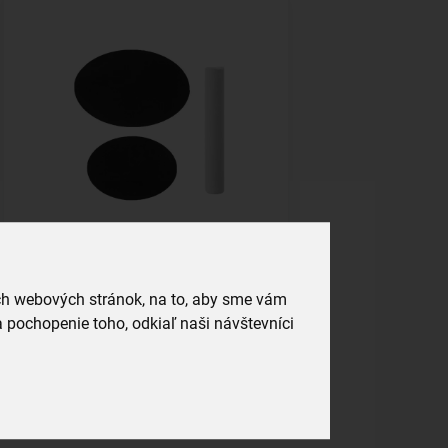
Samolepky na dózy s kriedou
prázdne
ich webových stránok, na to, aby sme vám
skladom
2,49 €
 pochopenie toho, odkiaľ naši návštevníci
Vložiť do košíka