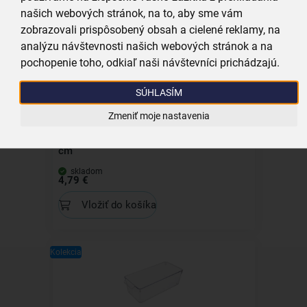
našich webových stránok, na to, aby sme vám
Vložiť do košíka
zobrazovali prispôsobený obsah a cielené reklamy, na
analýzu návštevnosti našich webových stránok a na
pochopenie toho, odkiaľ naši návštevníci prichádzajú.
Kolekcia
SÚHLASÍM
Zmeniť moje nastavenia
Odsávací vak Space UROVNEJTO 70x100
cm
skladom
4,79 €
Vložiť do košíka
Kolekcia