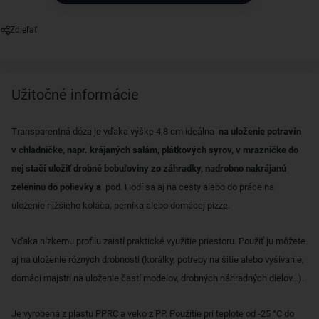
Zdieľať
Užitočné informácie
Transparentná dóza je vďaka výške 4,8 cm ideálna
na uloženie potravín
v chladničke, napr. krájaných salám, plátkových syrov, v mrazničke do
nej stačí uložiť drobné bobuľoviny zo záhradky, nadrobno nakrájanú
zeleninu do polievky a
pod. Hodí sa aj na cesty alebo do práce na
uloženie nižšieho koláča, perníka alebo domácej pizze.
Vďaka nízkemu profilu zaistí praktické využitie priestoru. Použiť ju môžete
aj na uloženie rôznych drobností (korálky, potreby na šitie alebo vyšívanie,
domáci majstri na uloženie častí modelov, drobných náhradných dielov...).
Je vyrobená z plastu PPRC a veko z PP. Použitie pri teplote od -25 °C do