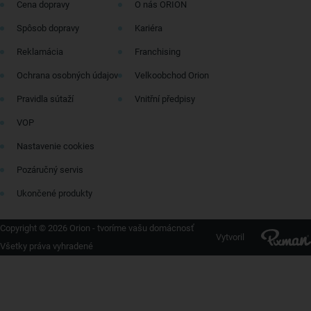
Cena dopravy
O nás ORION
Spôsob dopravy
Kariéra
Reklamácia
Franchising
Ochrana osobných údajov
Velkoobchod Orion
Pravidla sútaží
Vnitřní předpisy
VOP
Nastavenie cookies
Pozáručný servis
Ukončené produkty
Copyright © 2026 Orion - tvoríme vašu domácnosť
Vytvoril
Všetky práva vyhradené