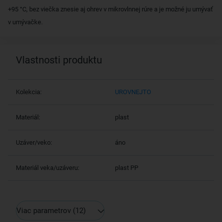
+95 °C, bez viečka znesie aj ohrev v mikrovlnnej rúre a je možné ju umývať
v umývačke.
Vlastnosti produktu
Kolekcia:
UROVNEJTO
Materiál:
plast
Uzáver/veko:
áno
Materiál veka/uzáveru:
plast PP
Viac parametrov
(12)