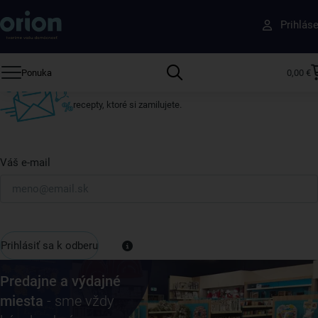
Získajte rady, recepty a tipy na zľavy skôr ako
Prihlás
ktokoľvek iný
Prihláste sa k odberu nášho newslettera.
Ponuka
0,00 €
Vždy tu nájdete zaujímavé akcie, zľavy, nové produkty a
recepty, ktoré si zamilujete.
Váš e-mail
Prihlásiť sa k odberu
Predajne a výdajné
miesta
- sme vždy