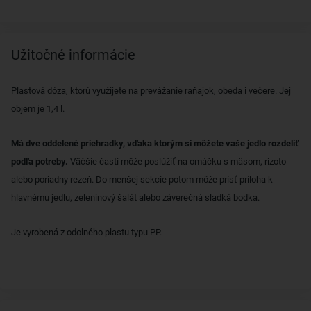
Užitočné informácie
Plastová dóza, ktorú využijete na prevážanie raňajok, obeda i večere. Jej
objem je 1,4 l.
Má dve oddelené priehradky, vďaka ktorým si môžete vaše jedlo rozdeliť
podľa potreby.
Väčšie časti môže poslúžiť na omáčku s mäsom, rizoto
alebo poriadny rezeň. Do menšej sekcie potom môže prísť príloha k
hlavnému jedlu, zeleninový šalát alebo záverečná sladká bodka.
Je vyrobená z odolného plastu typu PP.