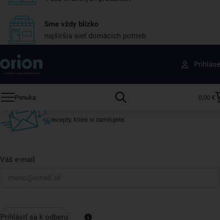
Sme vždy blízko
najširšia sieť domácich potrieb
Získajte rady, recepty a tipy na zľavy skôr ako
Prihlás
ktokoľvek iný
Prihláste sa k odberu nášho newslettera.
Ponuka
0,00 €
Vždy tu nájdete zaujímavé akcie, zľavy, nové produkty a
recepty, ktoré si zamilujete.
Váš e-mail
Prihlásiť sa k odberu