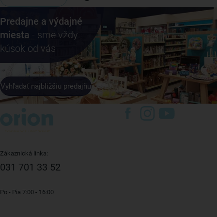
Predajne a výdajné
miesta
- sme vždy
kúsok od vás
Vyhľadať najbližšiu predajňu
Zákaznická linka:
031 701 33 52
Po - Pia 7:00 - 16:00