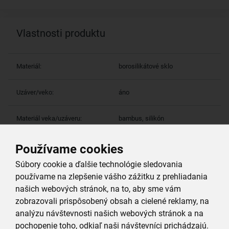
Vlastnosti produktu
Materiál:
borosilikátové sklo
Uzáver/veko:
áno
Materiál veka/uzáveru:
bambus, silikón
Výška (cm):
12
Používame cookies
Súbory cookie a ďalšie technológie sledovania
používame na zlepšenie vášho zážitku z prehliadania
našich webových stránok, na to, aby sme vám
Viac parametrov
(10)
zobrazovali prispôsobený obsah a cielené reklamy, na
analýzu návštevnosti našich webových stránok a na
Prečo si vybrať práve nás
pochopenie toho, odkiaľ naši návštevníci prichádzajú.