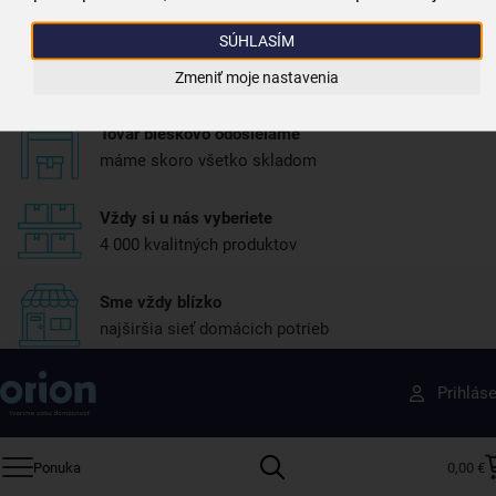
SÚHLASÍM
Doprava zadarmo
Pri nákupe nad 39,99 €
Zmeniť moje nastavenia
Tovar bleskovo odosielame
máme skoro všetko skladom
Vždy si u nás vyberiete
4 000 kvalitných produktov
Sme vždy blízko
najširšia sieť domácich potrieb
Získajte rady, recepty a tipy na zľavy skôr ako
Prihlás
ktokoľvek iný
Prihláste sa k odberu nášho newslettera.
Ponuka
0,00 €
Vždy tu nájdete zaujímavé akcie, zľavy, nové produkty a