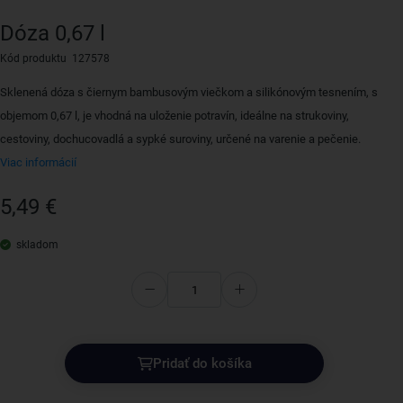
Dóza 0,67 l
Kód produktu 127578
Sklenená dóza s čiernym bambusovým viečkom a silikónovým tesnením, s
objemom 0,67 l, je vhodná na uloženie potravín, ideálne na strukoviny,
cestoviny, dochucovadlá a sypké suroviny, určené na varenie a pečenie.
Viac informácií
5,49 €
skladom
Pridať do košíka