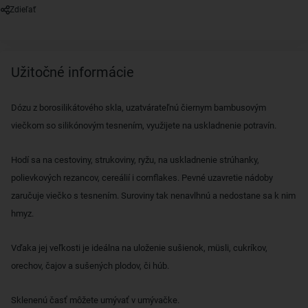
Zdieľať
Užitočné informácie
Dózu z borosilikátového skla, uzatvárateľnú čiernym bambusovým
viečkom so silikónovým tesnením, využijete na uskladnenie potravín.
Hodí sa na cestoviny, strukoviny, ryžu, na uskladnenie strúhanky,
polievkových rezancov, cereálií i cornflakes.
Pevné uzavretie nádoby
zaručuje viečko s tesnením.
Suroviny tak nenavlhnú a nedostane sa k nim
hmyz.
Vďaka jej veľkosti je ideálna
na uloženie sušienok, müsli, cukríkov,
orechov, čajov a sušených plodov, či húb.
Sklenenú časť môžete umývať v umývačke.