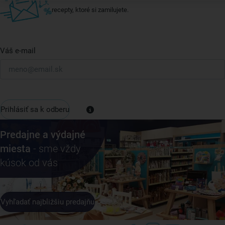
recepty, ktoré si zamilujete.
Váš e-mail
Prihlásiť sa k odberu
Predajne a výdajné
miesta
- sme vždy
kúsok od vás
Vyhľadať najbližšiu predajňu