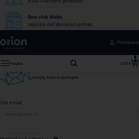
4 000 kvalitných produktov
Sme vždy blízko
najširšia sieť domácich potrieb
Získajte rady, recepty a tipy na zľavy skôr ako
Prihlásený
ktokoľvek iný
Prihláste sa k odberu nášho newslettera.
0
Ponuka
0,00 €
Vždy tu nájdete zaujímavé akcie, zľavy, nové produkty a
recepty, ktoré si zamilujete.
Váš e-mail
Prihlásiť sa k odberu