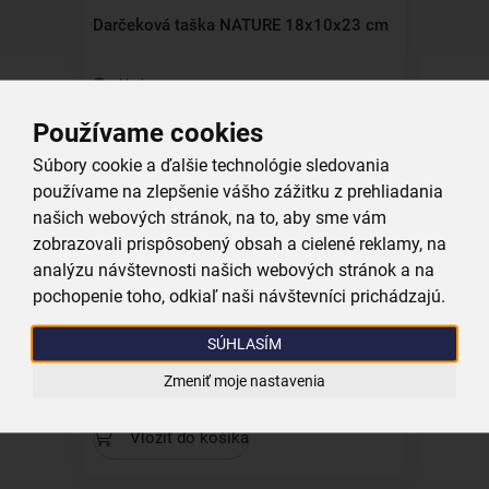
Darčeková taška NATURE 18x10x23 cm
skladom
1,39 €
Používame cookies
Vložiť do košíka
Súbory cookie a ďalšie technológie sledovania
používame na zlepšenie vášho zážitku z prehliadania
Kolekcia
našich webových stránok, na to, aby sme vám
zobrazovali prispôsobený obsah a cielené reklamy, na
analýzu návštevnosti našich webových stránok a na
pochopenie toho, odkiaľ naši návštevníci prichádzajú.
Kuchynský nôž NATURE na maslo 10,5
SÚHLASÍM
cm
Zmeniť moje nastavenia
skladom
1,99 €
Vložiť do košíka