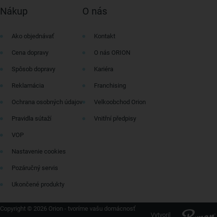
Nákup
O nás
Ako objednávať
Kontakt
Cena dopravy
O nás ORION
Spôsob dopravy
Kariéra
Reklamácia
Franchising
Ochrana osobných údajov
Velkoobchod Orion
Pravidla sútaží
Vnitřní předpisy
VOP
Nastavenie cookies
Pozáručný servis
Ukončené produkty
Copyright © 2026 Orion - tvoríme vašu domácnosť
Vytvoril