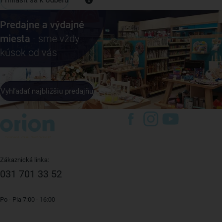
Predajne a výdajné
miesta
- sme vždy
kúsok od vás
Vyhľadať najbližšiu predajňu
Zákaznická linka:
031 701 33 52
Po - Pia 7:00 - 16:00