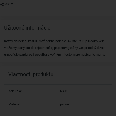
Zdieľať
Užitočné informácie
Každý darček si zaslúži mať pekné balenie. Ak ste už kúpili čokoľvek,
vložte vybraný dar do tejto menšej papierovej tašky. Jej prírodný dizajn
umocňuje
papierová ceduľka
s voľným miestom pre napísanie mena.
Vlastnosti produktu
Kolekcia:
NATURE
Materiál:
papier