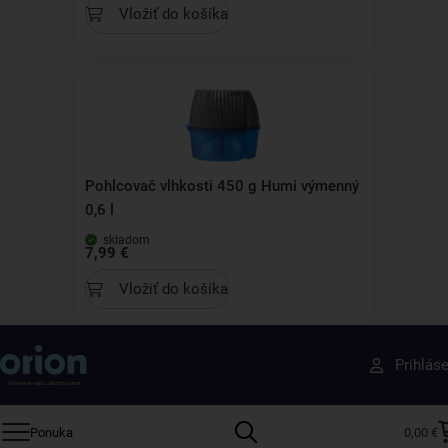
Vložiť do košíka
Pohlcovač vlhkosti 450 g Humi výmenný
0,6 l
skladom
7,99 €
Vložiť do košíka
Získajte rady, recepty a tipy na zľavy skôr ako
Prihlás
ktokoľvek iný
Prihláste sa k odberu nášho newslettera.
Ponuka
0,00 €