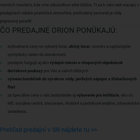
menších mestách, kde sme zákazníkovi ešte bližšie. Tí sa k nám radi vracajú, v
predajniach vládne priateľská atmosféra, preškolený personál je vždy
pripravený poradiť.
ČO PREDAJNE ORION PONÚKAJÚ:
zvýhodnené ceny na vybraný tovar,
akčný tovar
, novinky a najrôznejšie
vychytávky nielen do domácnosti
predajne fungujú aj ako
výdajné miesto e-shopových objednávok
darčekové poukazy
pre Vás a vašich blízkych
výmenu bombičiek do výrobcov sódy, perlivých nápojov a šľahačkových
fliaš
za špeciálne ceny u nás zaobstaráte aj
vybavenie pre inštitúcie
, ako sú
MŠ, sociálne centrá, stacionáre, školské a podnikové jedálne, zdravotnícke
zariadenia...
Prehľad predajní v SR nájdete tu >>