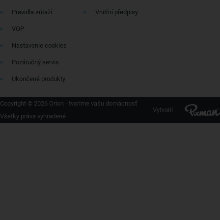
Pravidla sútaží
Vnitřní předpisy
VOP
Nastavenie cookies
Pozáručný servis
Ukončené produkty
Copyright © 2026 Orion - tvoríme vašu domácnosť
Vytvoril
Všetky práva vyhradené