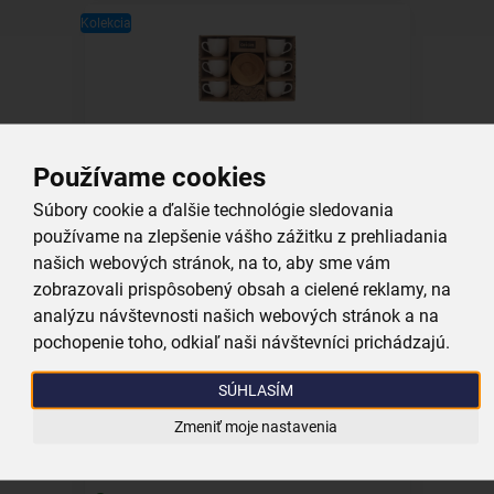
Kolekcia
Hrnček s podšálkou WHITELINE 0,125 l 6
ks
Používame cookies
skladom
Súbory cookie a ďalšie technológie sledovania
19,99 €
používame na zlepšenie vášho zážitku z prehliadania
Vložiť do košíka
našich webových stránok, na to, aby sme vám
zobrazovali prispôsobený obsah a cielené reklamy, na
analýzu návštevnosti našich webových stránok a na
Kolekcia
pochopenie toho, odkiaľ naši návštevníci prichádzajú.
SÚHLASÍM
Zmeniť moje nastavenia
Dochucovacia súprava+obrúsky 3+1
WHITELINE