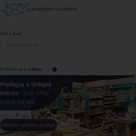
Vždy tu nájdete zaujímavé akcie, zľavy, nové produkty a
recepty, ktoré si zamilujete.
Váš e-mail
Prihlásiť sa k odberu
Predajne a výdajné
miesta
- sme vždy
kúsok od vás
Vyhľadať najbližšiu predajňu