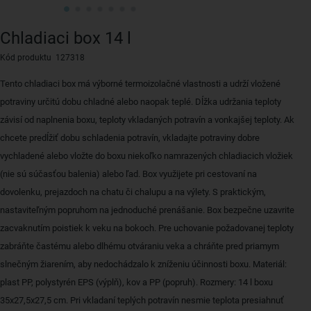
Chladiaci box 14 l
Kód produktu 127318
Tento chladiaci box má výborné termoizolačné vlastnosti a udrží vložené
potraviny určitú dobu chladné alebo naopak teplé. Dĺžka udržania teploty
závisí od naplnenia boxu, teploty vkladaných potravín a vonkajšej teploty. Ak
chcete predĺžiť dobu schladenia potravín, vkladajte potraviny dobre
vychladené alebo vložte do boxu niekoľko namrazených chladiacich vložiek
(nie sú súčasťou balenia) alebo ľad. Box využijete pri cestovaní na
dovolenku, prejazdoch na chatu či chalupu a na výlety. S praktickým,
nastaviteľným popruhom na jednoduché prenášanie. Box bezpečne uzavrite
zacvaknutím poistiek k veku na bokoch. Pre uchovanie požadovanej teploty
zabráňte častému alebo dlhému otváraniu veka a chráňte pred priamym
slnečným žiarením, aby nedochádzalo k zníženiu účinnosti boxu. Materiál:
plast PP, polystyrén EPS (výplň), kov a PP (popruh). Rozmery: 14 l boxu
35x27,5x27,5 cm. Pri vkladaní teplých potravín nesmie teplota presiahnuť