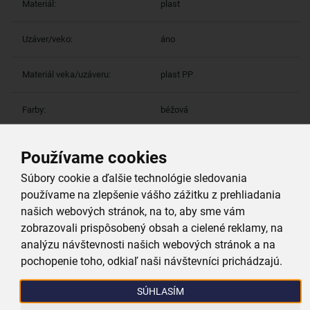
Materiál:
plast
Uzáver/veko:
áno
Materiál veka/uzáveru:
plast PP
Farby:
béžová
Používame cookies
Viac parametrov
(9)
Súbory cookie a ďalšie technológie sledovania
používame na zlepšenie vášho zážitku z prehliadania
Prečo si vybrať práve nás
našich webových stránok, na to, aby sme vám
zobrazovali prispôsobený obsah a cielené reklamy, na
analýzu návštevnosti našich webových stránok a na
Doprava zadarmo
pochopenie toho, odkiaľ naši návštevníci prichádzajú.
Pri nákupe nad 39,99 €
SÚHLASÍM
Tovar bleskovo odosielame