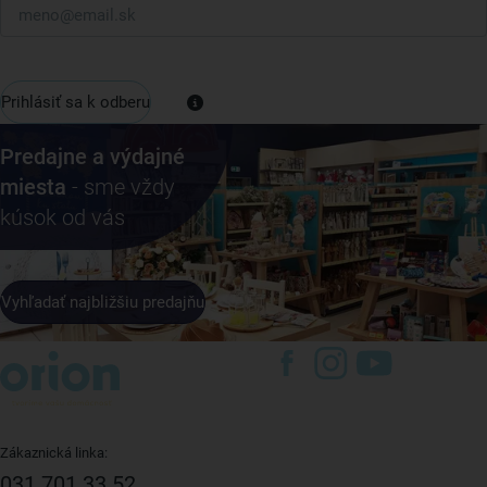
Prihlásiť sa k odberu
Predajne a výdajné
miesta
- sme vždy
kúsok od vás
Vyhľadať najbližšiu predajňu
Zákaznická linka:
031 701 33 52