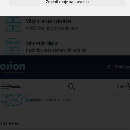
Zmeniť moje nastavenia
máme skoro všetko skladom
Vždy si u nás vyberiete
4 000 kvalitných produktov
Sme vždy blízko
najširšia sieť domácich potrieb
Získajte rady, recepty a tipy na zľavy skôr ako
Prihlás
ktokoľvek iný
Prihláste sa k odberu nášho newslettera.
Ponuka
0,00 €
Vždy tu nájdete zaujímavé akcie, zľavy, nové produkty a
recepty, ktoré si zamilujete.
Váš e-mail