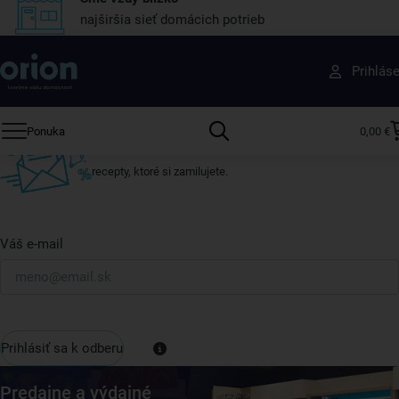
najširšia sieť domácich potrieb
Získajte rady, recepty a tipy na zľavy skôr ako
Prihlás
ktokoľvek iný
Prihláste sa k odberu nášho newslettera.
Ponuka
0,00 €
Vždy tu nájdete zaujímavé akcie, zľavy, nové produkty a
recepty, ktoré si zamilujete.
Váš e-mail
Prihlásiť sa k odberu
Predajne a výdajné