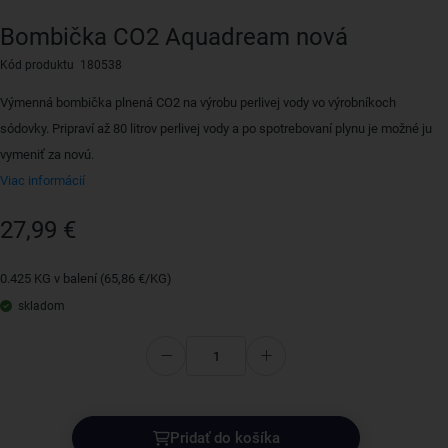
Bombička CO2 Aquadream nová
Kód produktu 180538
Výmenná bombička plnená CO2 na výrobu perlivej vody vo výrobníkoch
sódovky. Pripraví až 80 litrov perlivej vody a po spotrebovaní plynu je možné ju
vymeniť za novú.
Viac informácií
27,99 €
0.425 KG v balení (65,86 €/KG)
skladom
Pridať do košíka