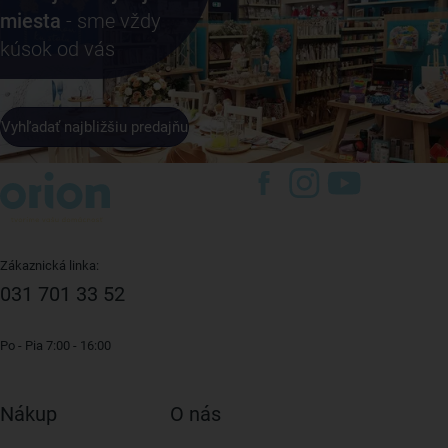
miesta
- sme vždy
kúsok od vás
Vyhľadať najbližšiu predajňu
Zákaznická linka:
031 701 33 52
Po - Pia 7:00 - 16:00
Nákup
O nás