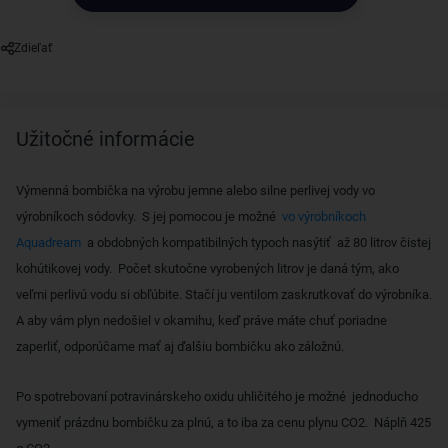
Zdieľať
Užitočné informácie
Výmenná bombička na výrobu jemne alebo silne perlivej vody vo
výrobníkoch sódovky.
S jej pomocou je možné
vo výrobníkoch
Aquadream
a obdobných kompatibilných typoch nasýtiť
až 80 litrov čistej
kohútikovej vody.
Počet skutočne vyrobených litrov je daná tým, ako
veľmi perlivú vodu si obľúbite.
Stačí ju ventilom zaskrutkovať do výrobníka.
A aby vám plyn nedošiel v okamihu, keď práve máte chuť poriadne
zaperliť, odporúčame mať aj ďalšiu bombičku ako záložnú.
Po spotrebovaní potravinárskeho oxidu uhličitého je možné
jednoducho
vymeniť prázdnu bombičku za plnú, a to iba za cenu plynu CO2.
Náplň 425