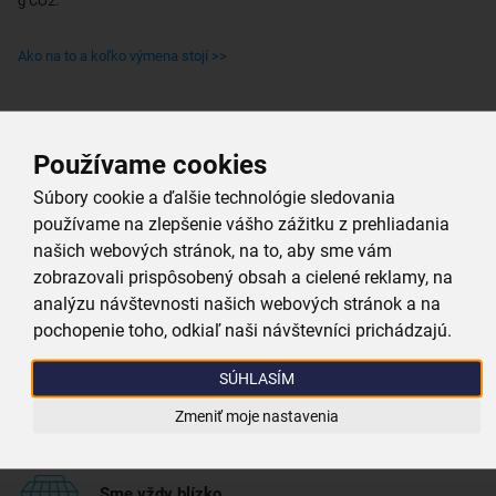
g CO2.
Ako na to a koľko výmena stojí >>
Prečo si vybrať práve nás
Používame cookies
Súbory cookie a ďalšie technológie sledovania
používame na zlepšenie vášho zážitku z prehliadania
Doprava zadarmo
našich webových stránok, na to, aby sme vám
Pri nákupe nad 39,99 €
zobrazovali prispôsobený obsah a cielené reklamy, na
analýzu návštevnosti našich webových stránok a na
Tovar bleskovo odosielame
pochopenie toho, odkiaľ naši návštevníci prichádzajú.
máme skoro všetko skladom
SÚHLASÍM
Vždy si u nás vyberiete
Zmeniť moje nastavenia
4 000 kvalitných produktov
Sme vždy blízko