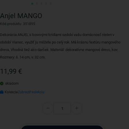
Anjel MANGO
Kód produktu 351895
Dekorácia ANJEL s kovovými krídlami ozdobí vašu domácnosť nielen v
období Vianoc, využiť ju môžete po celý rok. Má krásnu textúru mangového
dreva. Vhodná tiež ako darček. Materiál: dekoratívne mangové drevo, kov.
Rozmery: š. 14 cm, v. 32 cm.
11,99 €
skladom
Kolekcia
Zobraziť kolekciu