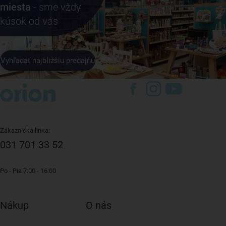
miesta
- sme vždy
kúsok od vás
Vyhľadať najbližšiu predajňu
Zákaznická linka:
031 701 33 52
Po - Pia 7:00 - 16:00
Nákup
O nás