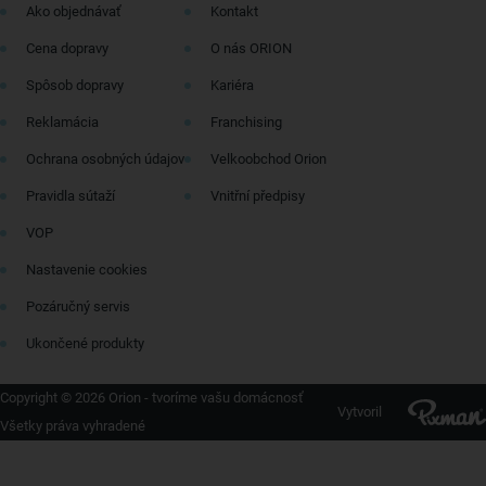
Ako objednávať
Kontakt
Cena dopravy
O nás ORION
Spôsob dopravy
Kariéra
Reklamácia
Franchising
Ochrana osobných údajov
Velkoobchod Orion
Pravidla sútaží
Vnitřní předpisy
VOP
Nastavenie cookies
Pozáručný servis
Ukončené produkty
Copyright © 2026 Orion - tvoríme vašu domácnosť
Vytvoril
Všetky práva vyhradené