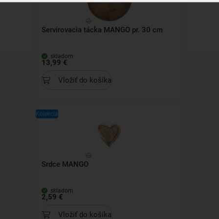
Servírovacia tácka MANGO pr. 30 cm
skladom
13,99 €
Vložiť do košíka
Kolekcia
Srdce MANGO
skladom
2,59 €
Vložiť do košíka