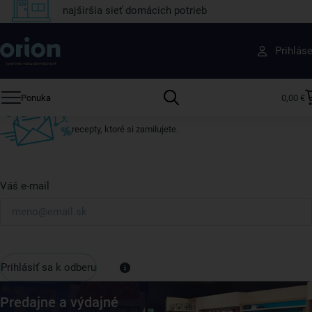
najširšia sieť domácich potrieb
Získajte rady, recepty a tipy na zľavy skôr ako
Prihlás
ktokoľvek iný
Prihláste sa k odberu nášho newslettera.
Ponuka
0,00 €
Vždy tu nájdete zaujímavé akcie, zľavy, nové produkty a
recepty, ktoré si zamilujete.
Váš e-mail
Prihlásiť sa k odberu
Predajne a výdajné